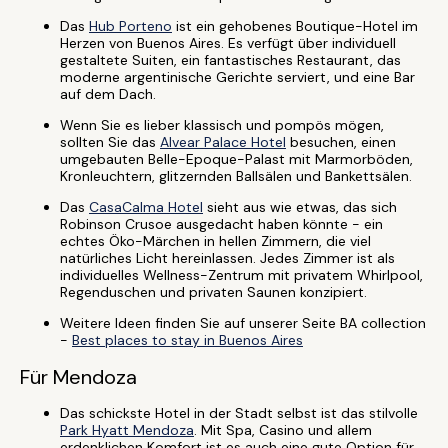
Das
Hub Porteno
ist ein gehobenes Boutique-Hotel im
Herzen von Buenos Aires. Es verfügt über individuell
gestaltete Suiten, ein fantastisches Restaurant, das
moderne argentinische Gerichte serviert, und eine Bar
auf dem Dach.
Wenn Sie es lieber klassisch und pompös mögen,
sollten Sie das
Alvear Palace Hotel
besuchen, einen
umgebauten Belle-Epoque-Palast mit Marmorböden,
Kronleuchtern, glitzernden Ballsälen und Bankettsälen.
Das
CasaCalma Hotel
sieht aus wie etwas, das sich
Robinson Crusoe ausgedacht haben könnte - ein
echtes Öko-Märchen in hellen Zimmern, die viel
natürliches Licht hereinlassen. Jedes Zimmer ist als
individuelles Wellness-Zentrum mit privatem Whirlpool,
Regenduschen und privaten Saunen konzipiert.
Weitere Ideen finden Sie auf unserer Seite BA collection
-
Best places to stay in Buenos Aires
Für Mendoza
Das schickste Hotel in der Stadt selbst ist das stilvolle
Park Hyatt Mendoza
. Mit Spa, Casino und allem
erdenklichen Komfort ist es auch eine gute Option für