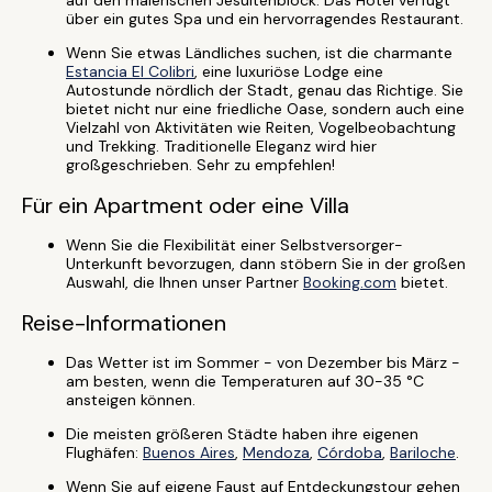
auf den malerischen Jesuitenblock. Das Hotel verfügt
über ein gutes Spa und ein hervorragendes Restaurant.
Wenn Sie etwas Ländliches suchen, ist die charmante
Estancia El Colibri
, eine luxuriöse Lodge eine
Autostunde nördlich der Stadt, genau das Richtige. Sie
bietet nicht nur eine friedliche Oase, sondern auch eine
Vielzahl von Aktivitäten wie Reiten, Vogelbeobachtung
und Trekking. Traditionelle Eleganz wird hier
großgeschrieben. Sehr zu empfehlen!
Für ein Apartment oder eine Villa
Wenn Sie die Flexibilität einer Selbstversorger-
Unterkunft bevorzugen, dann stöbern Sie in der großen
Auswahl, die Ihnen unser Partner
Booking.com
bietet.
Reise-Informationen
Das Wetter ist im Sommer - von Dezember bis März -
am besten, wenn die Temperaturen auf 30-35 °C
ansteigen können.
Die meisten größeren Städte haben ihre eigenen
Flughäfen:
Buenos Aires
,
Mendoza
,
Córdoba
,
Bariloche
.
Wenn Sie auf eigene Faust auf Entdeckungstour gehen