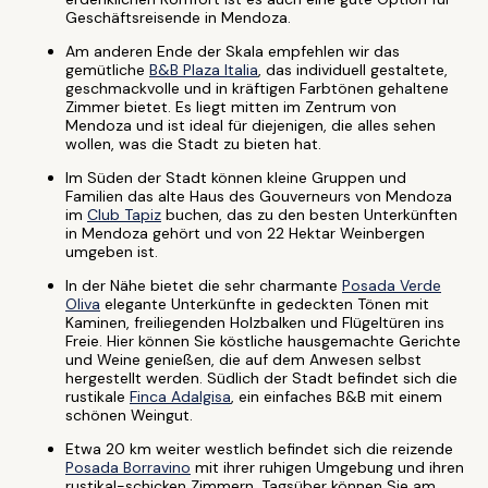
Geschäftsreisende in Mendoza.
Am anderen Ende der Skala empfehlen wir das
gemütliche
B&B Plaza Italia
, das individuell gestaltete,
geschmackvolle und in kräftigen Farbtönen gehaltene
Zimmer bietet. Es liegt mitten im Zentrum von
Mendoza und ist ideal für diejenigen, die alles sehen
wollen, was die Stadt zu bieten hat.
Im Süden der Stadt können kleine Gruppen und
Familien das alte Haus des Gouverneurs von Mendoza
im
Club Tapiz
buchen, das zu den besten Unterkünften
in Mendoza gehört und von 22 Hektar Weinbergen
umgeben ist.
In der Nähe bietet die sehr charmante
Posada Verde
Oliva
elegante Unterkünfte in gedeckten Tönen mit
Kaminen, freiliegenden Holzbalken und Flügeltüren ins
Freie. Hier können Sie köstliche hausgemachte Gerichte
und Weine genießen, die auf dem Anwesen selbst
hergestellt werden. Südlich der Stadt befindet sich die
rustikale
Finca Adalgisa
, ein einfaches B&B mit einem
schönen Weingut.
Etwa 20 km weiter westlich befindet sich die reizende
Posada Borravino
mit ihrer ruhigen Umgebung und ihren
rustikal-schicken Zimmern. Tagsüber können Sie am