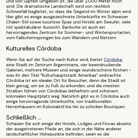
und von Gipfeln umgeben ist, die über 2.000 Meter hoch
sind. Die dramatische Landschaft wird von reichlich
Schneefall begleitet, so dass die Gegend im Winter alpin wird.
Hier gibt es einige ausgezeichnete Unterkünfte im Schweizer
Chalet-Stil sowie luxuriöse Spas und Hotels am Seeufer, viele
mit spektakulärer Aussicht. Bariloche ist auch ein
hervorragendes Zentrum für Sommer- und Wintersportarten,
vom Fallschirmspringen bis zum Wandern und Klettern.
Kulturelles Córdoba
Wenn Sie auf der Suche nach Kultur sind, bietet
Córdoba
,
eine Stadt im Zentrum Argentiniens, vier beeindruckende
Galerien, mehrere Museen und einige wunderschöne Kirchen -
was ihr den Titel "Kulturhauptstadt Amerikas" einbrachte.
Córdoba ist ein idealer Ort für Besucher, denn die Stadt ist
klein genug, um sie zu Fuß zu erkunden, und die meisten
Straßen führen von Córdobas lebhaftem und schönem
kolonialen Hauptplatz weg. Natürlich gibt es in Córdoba auch
einige hervorragende Unterkünfte, von traditionellen
Herrenhäusern im Kolonialstil bis hin zu schicken Boutiquen.
Schließlich ...
Schauen Sie sich einige der Hotels, Lodges und Fincas abseits
der ausgetretenen Pfade an, die sich in der Nähe anderer
landschaftlicher Höhepunkte befinden, seien es die