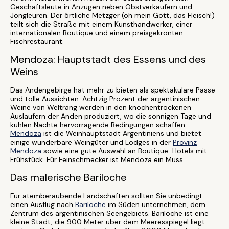
Geschäftsleute in Anzügen neben Obstverkäufern und
Jongleuren. Der örtliche Metzger (oh mein Gott, das Fleisch!)
teilt sich die Straße mit einem Kunsthandwerker, einer
internationalen Boutique und einem preisgekrönten
Fischrestaurant.
Mendoza: Hauptstadt des Essens und des
Weins
Das Andengebirge hat mehr zu bieten als spektakuläre Pässe
und tolle Aussichten. Achtzig Prozent der argentinischen
Weine von Weltrang werden in den knochentrockenen
Ausläufern der Anden produziert, wo die sonnigen Tage und
kühlen Nächte hervorragende Bedingungen schaffen.
Mendoza
ist die Weinhauptstadt Argentiniens und bietet
einige wunderbare Weingüter und Lodges in der
Provinz
Mendoza
sowie eine gute Auswahl an Boutique-Hotels mit
Frühstück. Für Feinschmecker ist Mendoza ein Muss.
Das malerische Bariloche
Für atemberaubende Landschaften sollten Sie unbedingt
einen Ausflug nach
Bariloche
im Süden unternehmen, dem
Zentrum des argentinischen Seengebiets. Bariloche ist eine
kleine Stadt, die 900 Meter über dem Meeresspiegel liegt