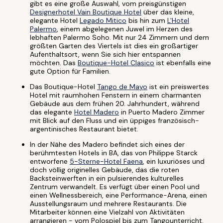
gibt es eine große Auswahl, vom preisgünstigen
Designerhotel Vain Boutique Hotel
über das kleine,
elegante Hotel
Legado Mitico
bis hin zum
L'Hotel
Palermo
, einem abgelegenen Juwel im Herzen des
lebhaften Palermo Soho. Mit nur 24 Zimmern und dem
größten Garten des Viertels ist dies ein großartiger
Aufenthaltsort, wenn Sie sich hier entspannen
möchten. Das
Boutique-Hotel Clasico
ist ebenfalls eine
gute Option für Familien.
Das Boutique-Hotel
Tango de Mayo
ist ein preiswertes
Hotel mit raumhohen Fenstern in einem charmanten
Gebäude aus dem frühen 20. Jahrhundert, während
das elegante
Hotel Madero
in Puerto Madero Zimmer
mit Blick auf den Fluss und ein üppiges französisch-
argentinisches Restaurant bietet.
In der Nähe des Madero befindet sich eines der
berühmtesten Hotels in BA, das von Philippe Starck
entworfene
5-Sterne-Hotel Faena
, ein luxuriöses und
doch völlig originelles Gebäude, das die roten
Backsteinwerften in ein pulsierendes kulturelles
Zentrum verwandelt. Es verfügt über einen Pool und
einen Wellnessbereich, eine Performance-Arena, einen
Ausstellungsraum und mehrere Restaurants. Die
Mitarbeiter können eine Vielzahl von Aktivitäten
arrangieren - vom Polospiel bis zum Tangounterricht.