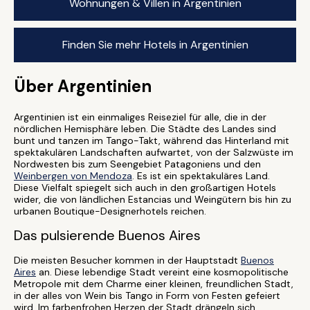
Wohnungen & Villen in Argentinien
Finden Sie mehr Hotels in Argentinien
Über Argentinien
Argentinien ist ein einmaliges Reiseziel für alle, die in der
nördlichen Hemisphäre leben. Die Städte des Landes sind
bunt und tanzen im Tango-Takt, während das Hinterland mit
spektakulären Landschaften aufwartet, von der Salzwüste im
Nordwesten bis zum Seengebiet Patagoniens und den
Weinbergen von Mendoza
. Es ist ein spektakuläres Land.
Diese Vielfalt spiegelt sich auch in den großartigen Hotels
wider, die von ländlichen Estancias und Weingütern bis hin zu
urbanen Boutique-Designerhotels reichen.
Das pulsierende Buenos Aires
Die meisten Besucher kommen in der Hauptstadt
Buenos
Aires
an. Diese lebendige Stadt vereint eine kosmopolitische
Metropole mit dem Charme einer kleinen, freundlichen Stadt,
in der alles von Wein bis Tango in Form von Festen gefeiert
wird. Im farbenfrohen Herzen der Stadt drängeln sich