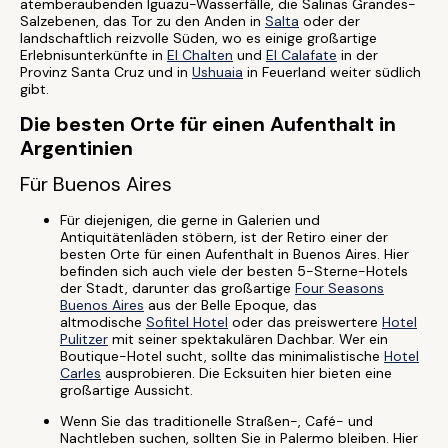
atemberaubenden Iguazu-Wasserfälle, die Salinas Grandes-
Salzebenen, das Tor zu den Anden in
Salta
oder der
landschaftlich reizvolle Süden, wo es einige großartige
Erlebnisunterkünfte in
El Chalten
und
El Calafate
in der
Provinz Santa Cruz und in
Ushuaia
in Feuerland weiter südlich
gibt.
Die besten Orte für einen Aufenthalt in
Argentinien
Für Buenos Aires
Für diejenigen, die gerne in Galerien und
Antiquitätenläden stöbern, ist der Retiro einer der
besten Orte für einen Aufenthalt in Buenos Aires. Hier
befinden sich auch viele der besten 5-Sterne-Hotels
der Stadt, darunter das großartige
Four Seasons
Buenos Aires
aus der Belle Epoque, das
altmodische
Sofitel Hotel
oder das preiswertere
Hotel
Pulitzer
mit seiner spektakulären Dachbar. Wer ein
Boutique-Hotel sucht, sollte das minimalistische
Hotel
Carles
ausprobieren. Die Ecksuiten hier bieten eine
großartige Aussicht.
Wenn Sie das traditionelle Straßen-, Café- und
Nachtleben suchen, sollten Sie in Palermo bleiben. Hier