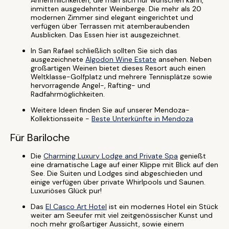
Annehmlichkeiten, die man sich nur wünschen kann,
inmitten ausgedehnter Weinberge. Die mehr als 20
modernen Zimmer sind elegant eingerichtet und
verfügen über Terrassen mit atemberaubenden
Ausblicken. Das Essen hier ist ausgezeichnet.
In San Rafael schließlich sollten Sie sich das
ausgezeichnete
Algodon Wine Estate
ansehen. Neben
großartigen Weinen bietet dieses Resort auch einen
Weltklasse-Golfplatz und mehrere Tennisplätze sowie
hervorragende Angel-, Rafting- und
Radfahrmöglichkeiten.
Weitere Ideen finden Sie auf unserer Mendoza-
Kollektionsseite -
Beste Unterkünfte in Mendoza
Für Bariloche
Die
Charming Luxury Lodge and Private Spa
genießt
eine dramatische Lage auf einer Klippe mit Blick auf den
See. Die Suiten und Lodges sind abgeschieden und
einige verfügen über private Whirlpools und Saunen.
Luxuriöses Glück pur!
Das
El Casco Art Hotel
ist ein modernes Hotel ein Stück
weiter am Seeufer mit viel zeitgenössischer Kunst und
noch mehr großartiger Aussicht, sowie einem