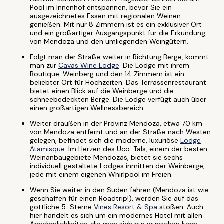
Pool im Innenhof entspannen, bevor Sie ein
ausgezeichnetes Essen mit regionalen Weinen
genießen. Mit nur 8 Zimmern ist es ein exklusiver Ort
und ein großartiger Ausgangspunkt für die Erkundung
von Mendoza und den umliegenden Weingütern.
Folgt man der Straße weiter in Richtung Berge, kommt
man zur
Cavas Wine Lodge
. Die Lodge mit ihrem
Boutique-Weinberg und den 14 Zimmern ist ein
beliebter Ort für Hochzeiten. Das Terrassenrestaurant
bietet einen Blick auf die Weinberge und die
schneebedeckten Berge. Die Lodge verfügt auch über
einen großartigen Wellnessbereich.
Weiter draußen in der Provinz Mendoza, etwa 70 km
von Mendoza entfernt und an der Straße nach Westen
gelegen, befindet sich die moderne, luxuriöse
Lodge
Atamisque
. Im Herzen des Uco-Tals, einem der besten
Weinanbaugebiete Mendozas, bietet sie sechs
individuell gestaltete Lodges inmitten der Weinberge,
jede mit einem eigenen Whirlpool im Freien.
Wenn Sie weiter in den Süden fahren (Mendoza ist wie
geschaffen für einen Roadtrip!), werden Sie auf das
göttliche 5-Sterne
Vines Resort & Spa
stoßen. Auch
hier handelt es sich um ein modernes Hotel mit allen