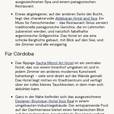
ausgezeichneten Spa und einem patagonischen
Restaurant.
Etwas abgelegener, auf der anderen Seite der Bucht,
liegt das charaktervolle
Aldebaran Hotel and Spa
. Ein
Muss für Feinschmecker - das Restaurant Sirius serviert
traditionelle patagonische Gerichte, die im Lehmofen
zubereitet werden, und natürlich fabelhafte
argentinische Grillgerichte. Das Hotel ist wie eine
schicke Berghütte gebaut, mit Blick auf den See, und
die Zimmer sind alle einzigartig.
Für Córdoba
Das flippige
Sacha Mistol Art Hotel
ist ein zentrales
Hotel, das von einem Innenhof umgeben ist und in
jedem Zimmer ein anderes modernes Kunstwerk
beherbergt - viele sind direkt auf die Wände gemalt.
Das Hotel liegt mitten im Stadtzentrum und verfügt
über ein tolles kleines Tauchbecken, in dem man sich
abkühlen kann.
Ganz in der Nähe befindet sich das ausgezeichnete
Designer-Boutique-Hotel Azur Real
in einem
umgebauten Industriegebäude. Der entspannende Pool
auf der Dachterrasse bietet einen fantastischen Blick