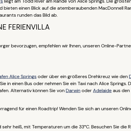
rs
liegt am Todd River am Rande von Alice Springs. Die größt
d bieten einen Blick auf die atemberaubenden MacDonnell Ran
urants runden das Bild ab.
NE FERIENVILLA
orger bevorzugen, empfehlen wir Ihnen, unseren Online-Partn
afen Alice Springs
oder über ein größeres Drehkreuz wie den
ie in einen Bus oder nehmen Sie ein Taxi nach Alice Springs. 
fen. Alternativ können Sie von
Darwin
oder
Adelaide
aus den 
orragend für einen Roadtrip! Wenden Sie sich an unseren Onli
 sehr heiß, mit Temperaturen um die 33°C. Besuchen Sie die 