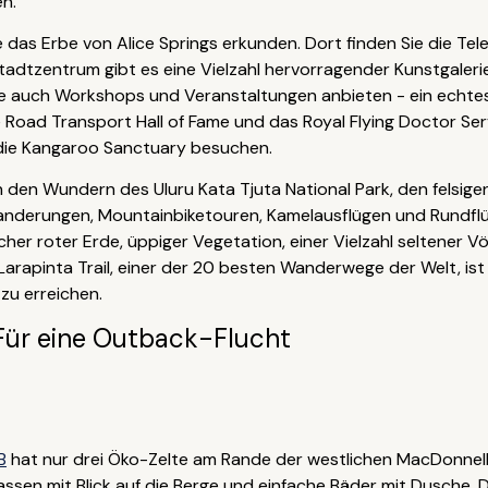
en.
 das Erbe von Alice Springs erkunden. Dort finden Sie die Te
Stadtzentrum gibt es eine Vielzahl hervorragender Kunstgaler
ie auch Workshops und Veranstaltungen anbieten - ein echtes
 die Road Transport Hall of Fame und das Royal Flying Doctor 
 die Kangaroo Sanctuary besuchen.
n den Wundern des Uluru Kata Tjuta National Park, den felsi
anderungen, Mountainbiketouren, Kamelausflügen und Rundfl
er roter Erde, üppiger Vegetation, einer Vielzahl seltener Vö
Larapinta Trail, einer der 20 besten Wanderwege der Welt, is
 zu erreichen.
Für eine Outback-Flucht
B
hat nur drei Öko-Zelte am Rande der westlichen MacDonnell 
sen mit Blick auf die Berge und einfache Bäder mit Dusche. Di