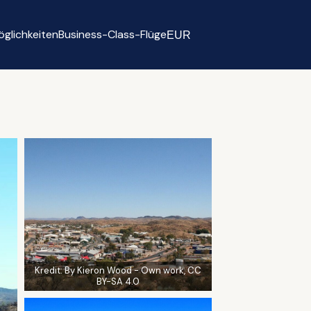
glichkeiten
Business-Class-Flüge
EUR
Select currency
Kredit:
By Kieron Wood - Own work, CC
BY-SA 4.0