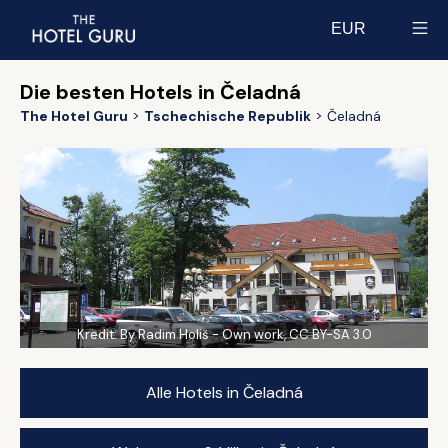
EUR
Select currency
Die besten Hotels in Čeladná
The Hotel Guru
Tschechische Republik
Čeladná
Kredit:
By Radim Holiš - Own work, CC BY-SA 3.0
Alle Hotels in Čeladná