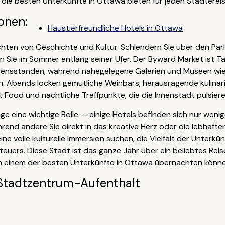
ie besten Unterkünfte in Ottawa bieten für jeden Städtereis
onen:
Haustierfreundliche Hotels in Ottawa
ten von Geschichte und Kultur. Schlendern Sie über den Parlia
 Sie im Sommer entlang seiner Ufer. Der Byward Market ist Ta
ssensständen, während nahegelegene Galerien und Museen wie 
. Abends locken gemütliche Weinbars, herausragende kulinari
t Food und nächtliche Treffpunkte, die die Innenstadt pulsiere
Lage eine wichtige Rolle — einige Hotels befinden sich nur wen
rend andere Sie direkt in das kreative Herz oder die lebhaf
eine volle kulturelle Immersion suchen, die Vielfalt der Unte
ers. Diese Stadt ist das ganze Jahr über ein beliebtes Reisez
e in einem der besten Unterkünfte in Ottawa übernachten könn
Stadtzentrum-Aufenthalt