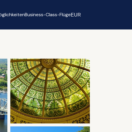
glichkeiten
Business-Class-Flüge
EUR
Select currency