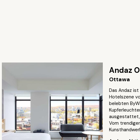
Andaz O
Ottawa
Das Andaz ist
Hotelszene vo
belebten ByWa
Kupferleucht
ausgestattet,
Vom trendigen
Kunsthandwerk 