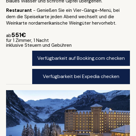
blaues Wasser und schroffe Gipfel übergehen.
Restaurant
- Genießen Sie ein Vier-Gänge-Menü, bei
dem die Speisekarte jeden Abend wechselt und die
Weinkarte nordamerikanische Weingüter hervorhebt.
551€
ab
für 1 Zimmer, 1 Nacht
inklusive Steuern und Gebühren
Verfügbarkeit auf Booking.com checken
Verfügbarkeit bei Expedia checken