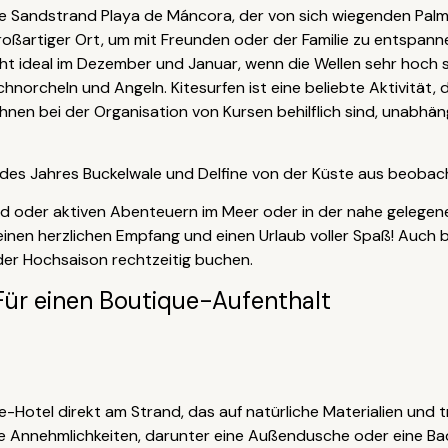
ge Sandstrand Playa de Máncora, der von sich wiegenden Pal
großartiger Ort, um mit Freunden oder der Familie zu entspan
cht ideal im Dezember und Januar, wenn die Wellen sehr hoch 
norcheln und Angeln. Kitesurfen ist eine beliebte Aktivität,
 Ihnen bei der Organisation von Kursen behilflich sind, unabhä
des Jahres Buckelwale und Delfine von der Küste aus beobac
and oder aktiven Abenteuern im Meer oder in der nahe gelege
nen herzlichen Empfang und einen Urlaub voller Spaß! Auch b
 der Hochsaison rechtzeitig buchen.
Für einen Boutique-Aufenthalt
-Hotel direkt am Strand, das auf natürliche Materialien und t
alle Annehmlichkeiten, darunter eine Außendusche oder eine B