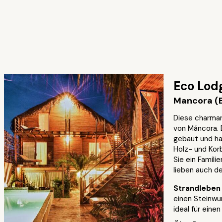
Eco Lod
Mancora (Ba
Diese charman
von Máncora. 
gebaut und hat
Holz- und Kor
Sie ein Famili
lieben auch d
Strandlebe
einen Steinwur
ideal für ein