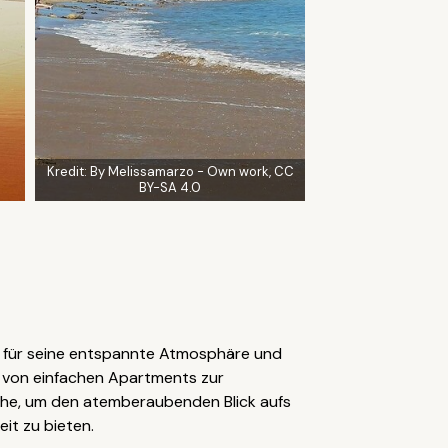
Kredit:
By Melissamarzo - Own work, CC
BY-SA 4.0
ie für seine entspannte Atmosphäre und
n von einfachen Apartments zur
nähe, um den atemberaubenden Blick aufs
it zu bieten.