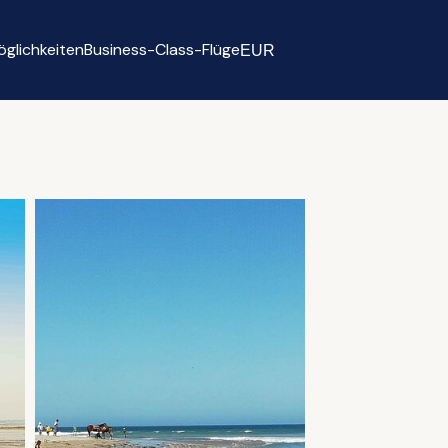
glichkeiten
Business-Class-Flüge
EUR
Select currency