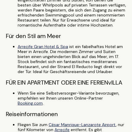
eingerichteten Zimmer und Suiten, von denen die
besten über Whirlpools auf privaten Terrassen verfügen,
werden Paare begeistern, die sich den Zugang zu einem
erfrischenden Swimmingpool und einem renommierten
Restaurant teilen. Nur für Erwachsene und ideal für
romantische Aufenthalte oder intime Hochzeiten.
Für den Stil am Meer
Arrecife Gran Hotel & Spa
ist ein fabelhaftes Hotel am
Meer in Arrecife. Die modernen Zimmer und Suiten
bieten einen ungehinderten Blick auf das Meer, im 17.
Stock befindet sich ein fantastisches mediterranes
Restaurant, und der Strand El Reducto liegt direkt vor
der Tür. Ideal für Geschäftsreisende und Urlauber.
FÜR EIN APARTMENT ODER EINE FERIENvILLA
Wenn Sie eine Selbstversorger-Variante bevorzugen,
empfehlen wir Ihnen unseren Online-Partner
Booking.com
.
Reiseinformationen
Fliegen Sie zum
César Manrique-Lanzarote Airport
, nur
fünf Kilometer von
Arrecife
entfernt. Es gibt