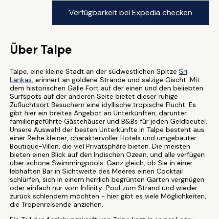
Verfügbarkeit bei Expedia checken
Über Talpe
Talpe, eine kleine Stadt an der südwestlichen Spitze
Sri
Lankas
, erinnert an goldene Strände und salzige Gischt. Mit
dem historischen Galle Fort auf der einen und den beliebten
Surfspots auf der anderen Seite bietet dieser ruhige
Zufluchtsort Besuchern eine idyllische tropische Flucht. Es
gibt hier ein breites Angebot an Unterkünften, darunter
familiengeführte Gästehäuser und B&Bs für jeden Geldbeutel.
Unsere Auswahl der besten Unterkünfte in Talpe besteht aus
einer Reihe kleiner, charaktervoller Hotels und umgebauter
Boutique-Villen, die viel Privatsphäre bieten. Die meisten
bieten einen Blick auf den Indischen Ozean, und alle verfügen
über schöne Swimmingpools. Ganz gleich, ob Sie in einer
lebhaften Bar in Sichtweite des Meeres einen Cocktail
schlürfen, sich in einem herrlich begrünten Garten vergnügen
oder einfach nur vom Infinity-Pool zum Strand und wieder
zurück schlendern möchten - hier gibt es viele Möglichkeiten,
die Tropenreisende anziehen.