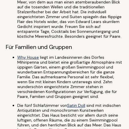
Meer, von dem aus man einen atemberaubenden Blick
auf die tosenden Wellen und die traditionellen
Stelzenfischer bei der Arbeit hat. Die individuell
eingerichteten Zimmer und Suiten spiegeln das flippige
Flair des Hotels wider, das von Edward Lears skurrilem
Gedicht inspiriert wurde. Freuen Sie sich auf
entspannte Tage, Cocktails bei Sonnenuntergang und
köstliche Meeresfrüchte. Besonders geeignet für Paare.
Für Familien und Gruppen
Why House
liegt im Landesinneren des Dorfes
Mihiripenna und bietet eine großartige Atmosphäre mit
üppigen Gärten, einem großen Swimmingpool und
wunderbaren Entspannungsbereichen für die ganze
Familie. Das aufmerksame Personal ist sehr flexibel,
wenn Sie mit kleinen Kindern unterwegs sind. Zehn
wunderschön eingerichtete Zimmer stehen in
verschiedenen Konfigurationen zur Verfügung, die für
Paare, Familien und Gruppen geeignet sind.
Die fünf Schlafzimmer von
Satin Doll
sind mit indischen
Antiquitäten und monochromen Kunstwerken
eingerichtet. Das Haus besticht vor allem durch seine
luftigen, offenen Räume, die zu einem Swimmingpool
führen, und den herrlichen Blick auf das Meer. Das Haus