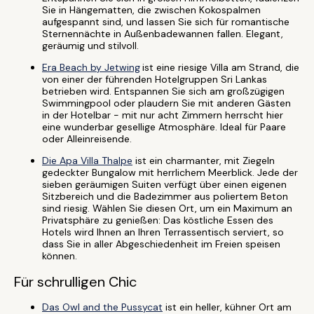
Sie in Hängematten, die zwischen Kokospalmen
aufgespannt sind, und lassen Sie sich für romantische
Sternennächte in Außenbadewannen fallen. Elegant,
geräumig und stilvoll.
Era Beach by Jetwing
ist eine riesige Villa am Strand, die
von einer der führenden Hotelgruppen Sri Lankas
betrieben wird. Entspannen Sie sich am großzügigen
Swimmingpool oder plaudern Sie mit anderen Gästen
in der Hotelbar - mit nur acht Zimmern herrscht hier
eine wunderbar gesellige Atmosphäre. Ideal für Paare
oder Alleinreisende.
Die Apa Villa Thalpe
ist ein charmanter, mit Ziegeln
gedeckter Bungalow mit herrlichem Meerblick. Jede der
sieben geräumigen Suiten verfügt über einen eigenen
Sitzbereich und die Badezimmer aus poliertem Beton
sind riesig. Wählen Sie diesen Ort, um ein Maximum an
Privatsphäre zu genießen: Das köstliche Essen des
Hotels wird Ihnen an Ihren Terrassentisch serviert, so
dass Sie in aller Abgeschiedenheit im Freien speisen
können.
Für schrulligen Chic
Das Owl and the Pussycat
ist ein heller, kühner Ort am