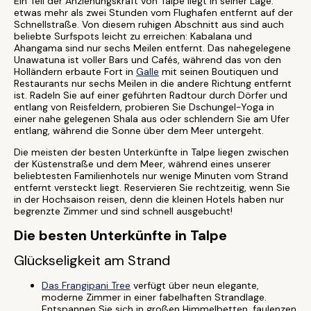
Ein Teil der Anziehungskraft von Talpe liegt in seiner Lage:
etwas mehr als zwei Stunden vom Flughafen entfernt auf der
Schnellstraße. Von diesem ruhigen Abschnitt aus sind auch
beliebte Surfspots leicht zu erreichen: Kabalana und
Ahangama sind nur sechs Meilen entfernt. Das nahegelegene
Unawatuna ist voller Bars und Cafés, während das von den
Holländern erbaute Fort in
Galle
mit seinen Boutiquen und
Restaurants nur sechs Meilen in die andere Richtung entfernt
ist. Radeln Sie auf einer geführten Radtour durch Dörfer und
entlang von Reisfeldern, probieren Sie Dschungel-Yoga in
einer nahe gelegenen Shala aus oder schlendern Sie am Ufer
entlang, während die Sonne über dem Meer untergeht.
Die meisten der besten Unterkünfte in Talpe liegen zwischen
der Küstenstraße und dem Meer, während eines unserer
beliebtesten Familienhotels nur wenige Minuten vom Strand
entfernt versteckt liegt. Reservieren Sie rechtzeitig, wenn Sie
in der Hochsaison reisen, denn die kleinen Hotels haben nur
begrenzte Zimmer und sind schnell ausgebucht!
Die besten Unterkünfte in Talpe
Glückseligkeit am Strand
Das Frangipani Tree
verfügt über neun elegante,
moderne Zimmer in einer fabelhaften Strandlage.
Entspannen Sie sich in großen Himmelbetten, faulenzen