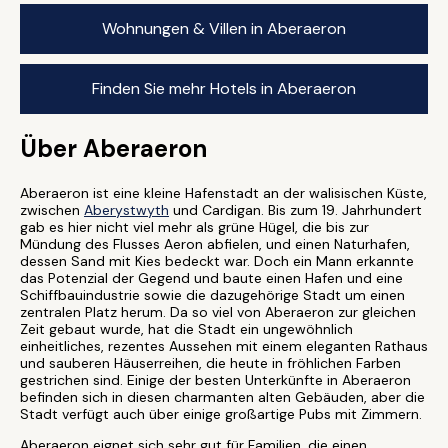
Wohnungen & Villen in Aberaeron
Finden Sie mehr Hotels in Aberaeron
Über Aberaeron
Aberaeron ist eine kleine Hafenstadt an der walisischen Küste,
zwischen
Aberystwyth
und Cardigan. Bis zum 19. Jahrhundert
gab es hier nicht viel mehr als grüne Hügel, die bis zur
Mündung des Flusses Aeron abfielen, und einen Naturhafen,
dessen Sand mit Kies bedeckt war. Doch ein Mann erkannte
das Potenzial der Gegend und baute einen Hafen und eine
Schiffbauindustrie sowie die dazugehörige Stadt um einen
zentralen Platz herum. Da so viel von Aberaeron zur gleichen
Zeit gebaut wurde, hat die Stadt ein ungewöhnlich
einheitliches, rezentes Aussehen mit einem eleganten Rathaus
und sauberen Häuserreihen, die heute in fröhlichen Farben
gestrichen sind. Einige der besten Unterkünfte in Aberaeron
befinden sich in diesen charmanten alten Gebäuden, aber die
Stadt verfügt auch über einige großartige Pubs mit Zimmern.
Aberaeron eignet sich sehr gut für Familien, die einen