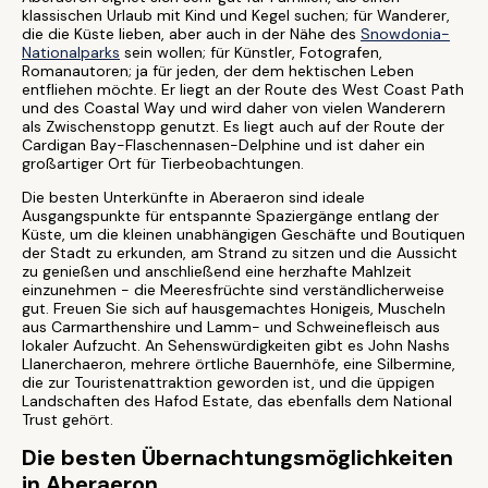
klassischen Urlaub mit Kind und Kegel suchen; für Wanderer,
die die Küste lieben, aber auch in der Nähe des
Snowdonia-
Nationalparks
sein wollen; für Künstler, Fotografen,
Romanautoren; ja für jeden, der dem hektischen Leben
entfliehen möchte. Er liegt an der Route des West Coast Path
und des Coastal Way und wird daher von vielen Wanderern
als Zwischenstopp genutzt. Es liegt auch auf der Route der
Cardigan Bay-Flaschennasen-Delphine und ist daher ein
großartiger Ort für Tierbeobachtungen.
Die besten Unterkünfte in Aberaeron sind ideale
Ausgangspunkte für entspannte Spaziergänge entlang der
Küste, um die kleinen unabhängigen Geschäfte und Boutiquen
der Stadt zu erkunden, am Strand zu sitzen und die Aussicht
zu genießen und anschließend eine herzhafte Mahlzeit
einzunehmen - die Meeresfrüchte sind verständlicherweise
gut. Freuen Sie sich auf hausgemachtes Honigeis, Muscheln
aus Carmarthenshire und Lamm- und Schweinefleisch aus
lokaler Aufzucht. An Sehenswürdigkeiten gibt es John Nashs
Llanerchaeron, mehrere örtliche Bauernhöfe, eine Silbermine,
die zur Touristenattraktion geworden ist, und die üppigen
Landschaften des Hafod Estate, das ebenfalls dem National
Trust gehört.
Die besten Übernachtungsmöglichkeiten
in Aberaeron