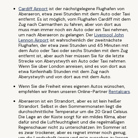
Cardiff Airport
ist der nächstgelegene Flughafen von
Aberaeron, etwa zwei Stunden mit dem Auto oder Taxi
entfernt. Es ist möglich, vom Flughafen Cardiff mit dem
Zug nach Carmarthen zu fahren, aber von dort aus
muss man immer noch ein Auto oder ein Taxi nehmen,
um nach Aberaeron zu gelangen. Der
Liverpool John
Lennon Airport
ist wahrscheinlich der zweitnächste
Flughafen, der etwa zwei Stunden und 45 Minuten mit
dem Auto oder Taxi oder sechs Stunden mit dem Zug
entfernt ist, aber auch hier müssen Sie für die letzte
Strecke von Aberystwyth ein Auto oder Taxi nehmen.
Wenn Sie über London anreisen, sind es von dort aus
etwa fünfeinhalb Stunden mit dem Zug nach
Aberystwyth und von dort aus mit dem Auto.
Wenn Sie die Freiheit eines eigenen Autos wünschen,
empfehlen wir Ihnen unseren Online-Partner
Rentalcars
.
Aberaeron ist ein Strandort, aber es ist kein heißer
Strandort. Selbst in den Sommermonaten liegt die
durchschnittliche Temperatur um die 20 Grad Celsius.
Die Lage an der Küste sorgt für ein mildes Klima, aber
dafür sind die Luftfeuchtigkeit und die regelmäßigen
Regenschauer nicht zu unterschätzen. Im Sommer ist
es zwar trockener, aber es regnet immer noch genug,
um die Landschaft üppig und grün aussehen zu lassen.