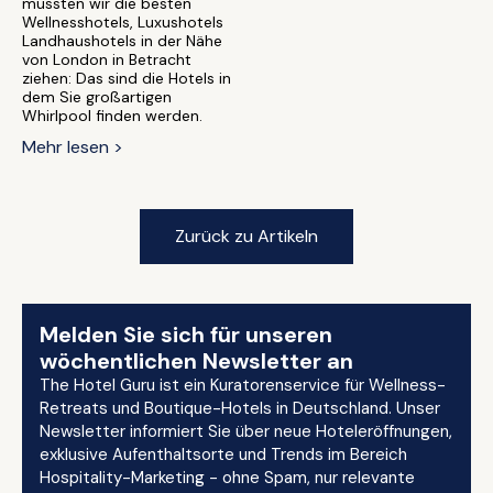
mussten wir die besten
Wellnesshotels, Luxushotels
Landhaushotels in der Nähe
von London in Betracht
ziehen: Das sind die Hotels in
dem Sie großartigen
Whirlpool finden werden.
Mehr lesen >
Zurück zu Artikeln
Melden Sie sich für unseren
wöchentlichen Newsletter an
The Hotel Guru ist ein Kuratorenservice für Wellness-
Retreats und Boutique-Hotels in Deutschland. Unser
Newsletter informiert Sie über neue Hoteleröffnungen,
exklusive Aufenthaltsorte und Trends im Bereich
Hospitality-Marketing - ohne Spam, nur relevante