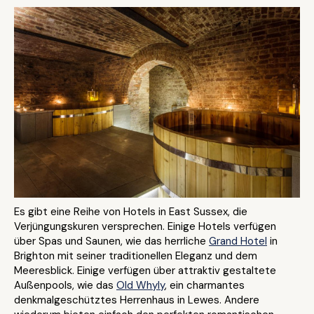
Es gibt eine Reihe von Hotels in East Sussex, die
Verjüngungskuren versprechen. Einige Hotels verfügen
über Spas und Saunen, wie das herrliche
Grand Hotel
in
Brighton mit seiner traditionellen Eleganz und dem
Meeresblick. Einige verfügen über attraktiv gestaltete
Außenpools, wie das
Old Whyly
, ein charmantes
denkmalgeschütztes Herrenhaus in Lewes. Andere