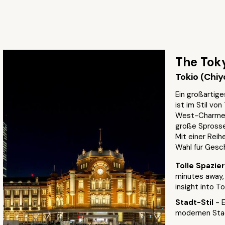
The Toky
Tokio (Chi
Ein großartige
ist im Stil vo
West-Charme. 
große Sprosse
Mit einer Reih
Wahl für Gesc
Tolle Spazi
minutes away, 
insight into To
Stadt-Stil
- 
modernen Sta