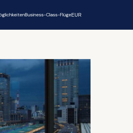
glichkeiten
Business-Class-Flüge
EUR
Select currency