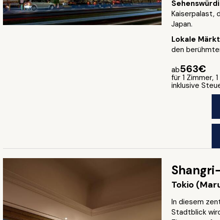
Sehenswürdi
Kaiserpalast, 
Japan.
Lokale Märk
den berühmten
563€
ab
für 1 Zimmer, 
inklusive Ste
Shangri-
Tokio (Mar
In diesem zen
Stadtblick wi