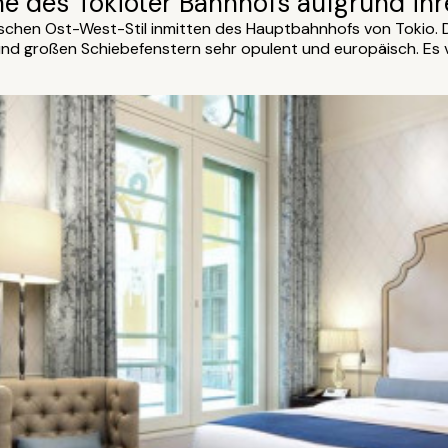
he des Tokioter Bahnhofs aufgrund ihr
ischen Ost-West-Stil inmitten des Hauptbahnhofs von Tokio.
 und großen Schiebefenstern sehr opulent und europäisch. Es 