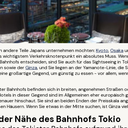
in andere Teile Japans unternehmen möchten:
Kyoto
,
Osaka
un
ns wichtigstem Verkehrsknotenpunkt ein absolutes Muss. Wenn
ahnhofs entscheiden, sind Sie auch für das Sightseeing in Tok
en sowie der
Ginza
, und Sie liegen an der Yamanote-Linie, die 
 eine großartige Gegend, um günstig zu essen - vor allem, wenn
oter Bahnhofs befinden sich in breiten, angenehmen Straßen o
 Hotels in dieser Gegend sind im Allgemeinen eher europäisch g
auer hinschaut. Sie sind an beiden Enden der Preisskala ange
en Häusern. Wenn Sie etwas in der Mitte suchen, ist Ginza viel
 der Nähe des Bahnhofs Tokio