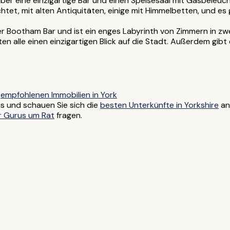
ber eine einzigartige Bar und einen Speisesaal mit Gasbeleuch
htet, mit alten Antiquitäten, einige mit Himmelbetten, und es
der Bootham Bar und ist ein enges Labyrinth von Zimmern in z
eten alle einen einzigartigen Blick auf die Stadt. Außerdem gib
s
empfohlenen Immobilien in York
s und schauen Sie sich die
besten Unterkünfte in Yorkshire
an
r Gurus um Rat
fragen.