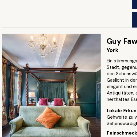
Guy Faw
York
Ein stimmungs
Stadt, gegenü
den Sehenswür
Gaslicht in de
elegant und ei
Antiquitäten, 
herzhaftes Ess
Lokale Erku
Gehweite zu vi
Sehenswürdigk
Feinschmec