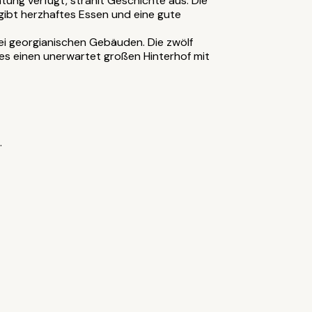
tung verfügt, strahlt Geschichte aus. Die
 gibt herzhaftes Essen und eine gute
wei georgianischen Gebäuden. Die zwölf
t es einen unerwartet großen Hinterhof mit
.