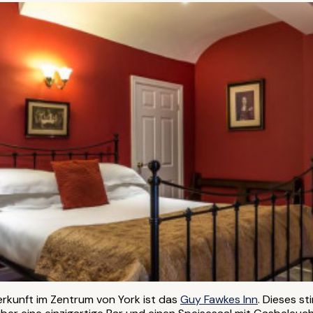
erkunft im Zentrum von York ist das
Guy Fawkes Inn
. Dieses s