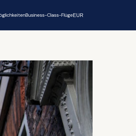
glichkeiten
Business-Class-Flüge
EUR
Select currency