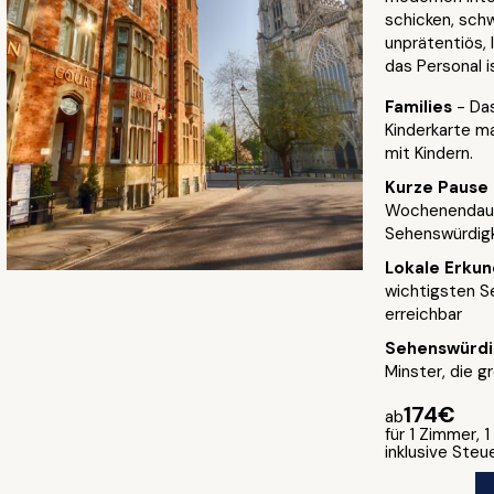
schicken, sch
unprätentiös, 
das Personal 
Families
- Da
Kinderkarte ma
mit Kindern.
Kurze Pause
Wochenendausf
Sehenswürdig
Lokale Erku
wichtigsten S
erreichbar
Sehenswürdi
Minster, die 
174€
ab
für 1 Zimmer, 
inklusive Ste