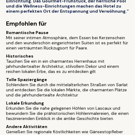
Einrichtung. Das Gourmet-Frühstück, der herrliche Pool
und die Wellness-Einrichtungen machen das Hotel zu
einem perfekten Ort der Entspannung und Verwöhnung.”
Empfohlen für
Romantische Pause
Mit seiner intimen Atmosphäre, dem Essen bei Kerzenschein
und den wunderschön eingerichteten Suiten ist es perfekt für
einen verträumten Rückzugsort für Paare.
Historisches
Tauchen Sie ein in ein charmantes Herrenhaus mit
jahrhundertealter Architektur, stilvollem Dekor und einem
reichen lokalen Erbe, das es zu entdecken gilt
Tolle Spaziergänge
Schlendern Sie durch die mittelalterlichen Straßen von Sarlat
und entdecken Sie die lokalen Märkte, die charmanten Plätze
und die jahrhundertealte Architektur
Lokale Erkundung
Erkunden Sie die nahe gelegenen Höhlen von Lascaux und
bewundern Sie die prähistorischen Höhlenmalereien, die einen
faszinierenden Einblick in die antike Geschichte bieten.
Andere Aktivitäten
Genießen Sie regionale Köstlichkeiten wie Gänsestopfleber