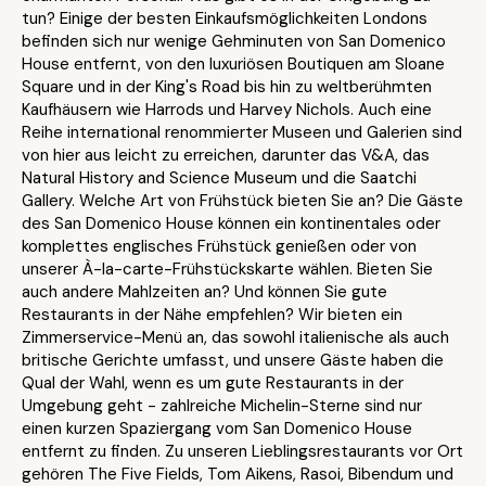
tun? Einige der besten Einkaufsmöglichkeiten Londons
befinden sich nur wenige Gehminuten von San Domenico
House entfernt, von den luxuriösen Boutiquen am Sloane
Square und in der King's Road bis hin zu weltberühmten
Kaufhäusern wie Harrods und Harvey Nichols. Auch eine
Reihe international renommierter Museen und Galerien sind
von hier aus leicht zu erreichen, darunter das V&A, das
Natural History and Science Museum und die Saatchi
Gallery. Welche Art von Frühstück bieten Sie an? Die Gäste
des San Domenico House können ein kontinentales oder
komplettes englisches Frühstück genießen oder von
unserer À-la-carte-Frühstückskarte wählen. Bieten Sie
auch andere Mahlzeiten an? Und können Sie gute
Restaurants in der Nähe empfehlen? Wir bieten ein
Zimmerservice-Menü an, das sowohl italienische als auch
britische Gerichte umfasst, und unsere Gäste haben die
Qual der Wahl, wenn es um gute Restaurants in der
Umgebung geht - zahlreiche Michelin-Sterne sind nur
einen kurzen Spaziergang vom San Domenico House
entfernt zu finden. Zu unseren Lieblingsrestaurants vor Ort
gehören The Five Fields, Tom Aikens, Rasoi, Bibendum und