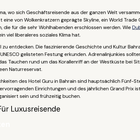
nama, wo sich Geschäftsreisende aus der ganzen Welt versamm
t eine von Wolkenkratzern geprägte Skyline, ein World Trade C
, die für die sehr Wohlhabenden erschlossen werden. Wie
Du
 viel liberaleres soziales Klima hat.
l zu entdecken. Die faszinierende Geschichte und Kultur Bahra
UNESCO gelisteten Festung erkunden. Adrenalinjunkies sollte
as Tauchen rund um das Korallenriff an der Westküste bei Sit
reen Naturreservat.
keiten des Hotel Guru in Bahrain sind hauptsächlich Fünf-St
ervorragenden Einrichtungen und des jährlichen Grand Prix ist 
ganisiert sein und frühzeitig buchen.
Für Luxusreisende
ten