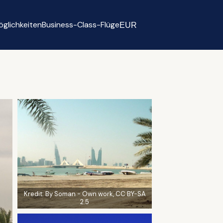
glichkeiten
Business-Class-Flüge
EUR
Select currency
Kredit:
By Soman - Own work, CC BY-SA
2.5