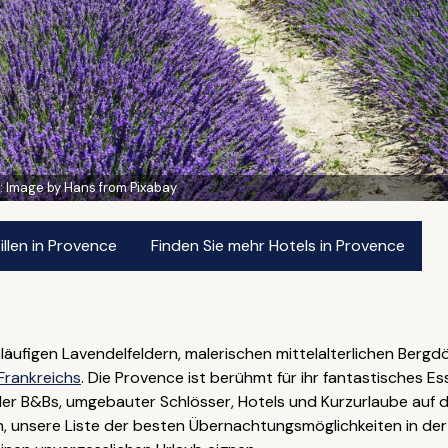
:
Image by Hans from Pixabay
len in Provence
Finden Sie mehr Hotels in Provence
tläufigen Lavendelfeldern, malerischen mittelalterlichen Berg
Frankreichs
. Die Provence ist berühmt für ihr fantastisches E
er B&Bs, umgebauter Schlösser, Hotels und Kurzurlaube auf d
en, unsere Liste der besten Übernachtungsmöglichkeiten in de