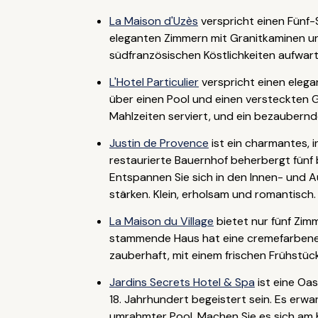
La Maison d'Uzès
verspricht einen Fünf-
eleganten Zimmern mit Granitkaminen u
südfranzösischen Köstlichkeiten aufwar
L'Hotel Particulier
verspricht einen elega
über einen Pool und einen versteckten Ga
Mahlzeiten serviert, und ein bezaubernd
Justin de Provence
ist ein charmantes, 
restaurierte Bauernhof beherbergt fünf 
Entspannen Sie sich in den Innen- und 
stärken. Klein, erholsam und romantisch.
La Maison du Village
bietet nur fünf Zim
stammende Haus hat eine cremefarbene u
zauberhaft, mit einem frischen Frühstüc
Jardins Secrets Hotel & Spa
ist eine Oa
18. Jahrhundert begeistert sein. Es er
umrahmter Pool. Machen Sie es sich am K