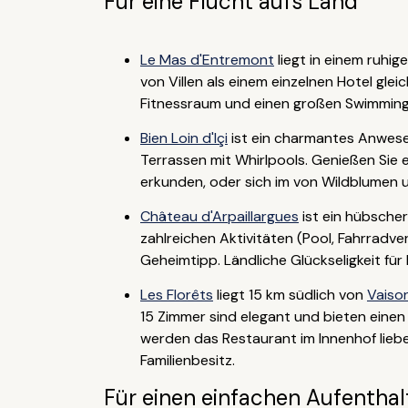
Für eine Flucht aufs Land
Le Mas d'Entremont
liegt in einem ruhi
von Villen als einem einzelnen Hotel gle
Fitnessraum und einen großen Swimmingpo
Bien Loin d'Içi
ist ein charmantes Anwesen
Terrassen mit Whirlpools. Genießen Sie 
erkunden, oder sich im von Wildblumen 
Château d'Arpaillargues
ist ein hübsche
zahlreichen Aktivitäten (Pool, Fahrradve
Geheimtipp. Ländliche Glückseligkeit für 
Les Florêts
liegt 15 km südlich von
Vaiso
15 Zimmer sind elegant und bieten einen 
werden das Restaurant im Innenhof liebe
Familienbesitz.
Für einen einfachen Aufenthal