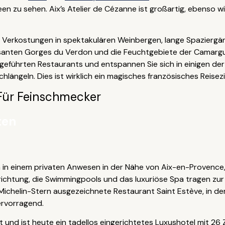
een zu sehen. Aix’s Atelier de Cézanne ist großartig, ebenso 
d Verkostungen in spektakulären Weinbergen, lange Spaziergä
santen Gorges du Verdon und die Feuchtgebiete der Camargu
ngeführten Restaurants und entspannen Sie sich in einigen d
längeln. Dies ist wirklich ein magisches französisches Reisezi
Für Feinschmecker
ten
h in einem privaten Anwesen in der Nähe von Aix-en-Provenc
nrichtung, die Swimmingpools und das luxuriöse Spa tragen zur 
 Michelin-Stern ausgezeichnete Restaurant Saint Estève, in de
ervorragend.
t und ist heute ein tadellos eingerichtetes Luxushotel mit 26 