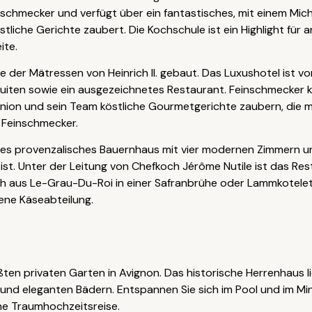
nschmecker und verfügt über ein fantastisches, mit einem Mic
stliche Gerichte zaubert. Die Kochschule ist ein Highlight fü
ite.
e der Mätressen von Heinrich II. gebaut. Das Luxushotel ist
Suiten sowie ein ausgezeichnetes Restaurant. Feinschmecker
nion und sein Team köstliche Gourmetgerichte zaubern, die 
r Feinschmecker.
des provenzalisches Bauernhaus mit vier modernen Zimmern 
ist. Unter der Leitung von Chefkoch Jérôme Nutile ist das Res
ch aus Le-Grau-Du-Roi in einer Safranbrühe oder Lammkotelet
ene Käseabteilung.
ten privaten Garten in Avignon. Das historische Herrenhaus l
und eleganten Bädern. Entspannen Sie sich im Pool und im Mi
ne Traumhochzeitsreise.