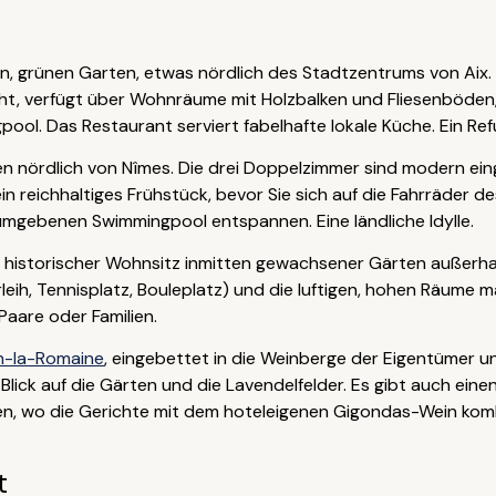
gen, grünen Garten, etwas nördlich des Stadtzentrums von Aix
icht, verfügt über Wohnräume mit Holzbalken und Fliesenböden, 
ol. Das Restaurant serviert fabelhafte lokale Küche. Ein Ref
 nördlich von Nîmes. Die drei Doppelzimmer sind modern ein
ein reichhaltiges Frühstück, bevor Sie sich auf die Fahrräder
umgebenen Swimmingpool entspannen. Eine ländliche Idylle.
r historischer Wohnsitz inmitten gewachsener Gärten außerhal
rleih, Tennisplatz, Bouleplatz) und die luftigen, hohen Räume
Paare oder Familien.
n-la-Romaine
, eingebettet in die Weinberge der Eigentümer u
Blick auf die Gärten und die Lavendelfelder. Es gibt auch ein
n, wo die Gerichte mit dem hoteleigenen Gigondas-Wein kombin
t