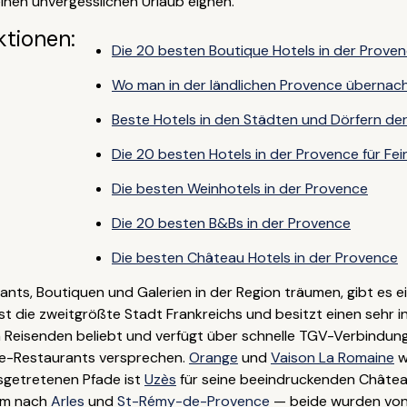
einen unvergesslichen Urlaub eignen.
ktionen:
Die 20 besten Boutique Hotels in der Prove
Wo man in der ländlichen Provence übernac
Beste Hotels in den Städten und Dörfern de
Die 20 besten Hotels in der Provence für Fe
Die besten Weinhotels in der Provence
Die 20 besten B&Bs in der Provence
Die besten Château Hotels in der Provence
urants, Boutiquen und Galerien in der Region träumen, gibt es 
 ist die zweitgrößte Stadt Frankreichs und besitzt einen sehr
 Reisenden beliebt und verfügt über schnelle TGV-Verbindu
ne-Restaurants versprechen.
Orange
und
Vaison La Romaine
w
usgetretenen Pfade ist
Uzès
für seine beeindruckenden Châte
gem nach
Arles
und
St-Rémy-de-Provence
— beide wurden von