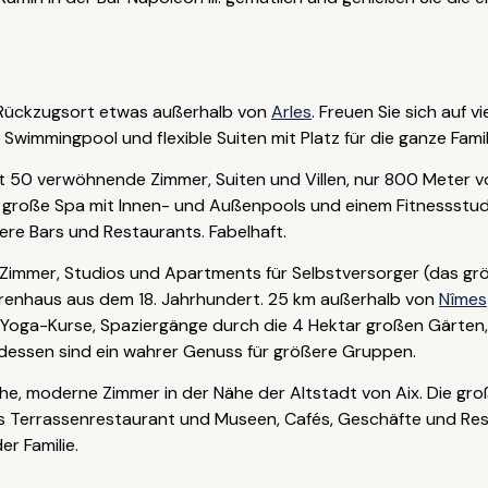
 Rückzugsort etwas außerhalb von
Arles
. Freuen Sie sich auf 
wimmingpool und flexible Suiten mit Platz für die ganze Familie
t 50 verwöhnende Zimmer, Suiten und Villen, nur 800 Meter v
² große Spa mit Innen- und Außenpools und einem Fitnessstud
re Bars und Restaurants. Fabelhaft.
 Zimmer, Studios und Apartments für Selbstversorger (das grö
enhaus aus dem 18. Jahrhundert. 25 km außerhalb von
Nîmes
ie Yoga-Kurse, Spaziergänge durch die 4 Hektar großen Gärte
essen sind ein wahrer Genuss für größere Gruppen.
he, moderne Zimmer in der Nähe der Altstadt von Aix. Die groß
es Terrassenrestaurant und Museen, Cafés, Geschäfte und Res
er Familie.