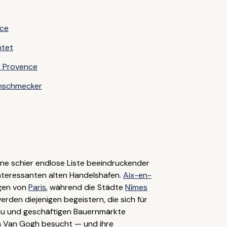
nce
htet
r Provence
inschmecker
eine schier endlose Liste beeindruckender
 interessanten alten Handelshafen.
Aix-en-
ngen von
Paris
, während die Städte
Nîmes
erden diejenigen begeistern, die sich für
au und geschäftigen Bauernmärkte
 Van Gogh besucht — und ihre