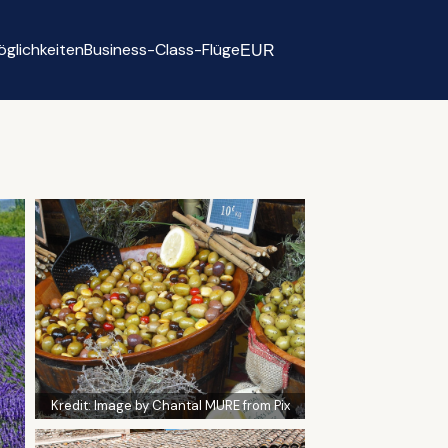
glichkeiten
Business-Class-Flüge
EUR
Select currency
Kredit:
Image by Chantal MURE from Pix