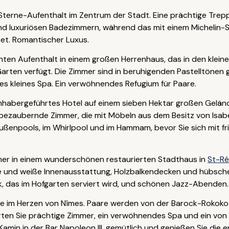
Sterne-Aufenthalt im Zentrum der Stadt. Eine prächtige Trep
nd luxuriösen Badezimmern, während das mit einem Michelin-
tet. Romantischer Luxus.
nten Aufenthalt in einem großen Herrenhaus, das in den kleine
rten verfügt. Die Zimmer sind in beruhigenden Pastelltönen geh
es kleines Spa. Ein verwöhnendes Refugium für Paare.
inhabergeführtes Hotel auf einem sieben Hektar großen Gelän
bezaubernde Zimmer, die mit Möbeln aus dem Besitz von Isabell
Außenpools, im Whirlpool und im Hammam, bevor Sie sich mit 
mer in einem wunderschönen restaurierten Stadthaus in
St-R
nd weiße Innenausstattung, Holzbalkendecken und hübsche K
k, das im Hofgarten serviert wird, und schönen Jazz-Abenden.
se im Herzen von Nîmes. Paare werden von der Barock-Rokoko
warten Sie prächtige Zimmer, ein verwöhnendes Spa und ein v
amin in der Bar Napoleon III. gemütlich und genießen Sie die