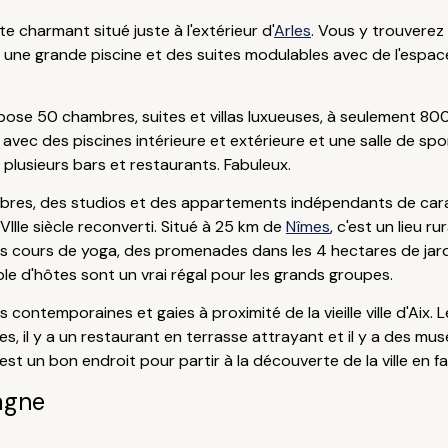
te charmant situé juste à l'extérieur d'
Arles
. Vous y trouvere
 une grande piscine et des suites modulables avec de l'espac
ose 50 chambres, suites et villas luxueuses, à seulement 80
vec des piscines intérieure et extérieure et une salle de spo
 plusieurs bars et restaurants. Fabuleux.
es, des studios et des appartements indépendants de caract
IIe siècle reconverti. Situé à 25 km de
Nîmes
, c'est un lieu r
des cours de yoga, des promenades dans les 4 hectares de jard
le d'hôtes sont un vrai régal pour les grands groupes.
ontemporaines et gaies à proximité de la vieille ville d'Aix. L
s, il y a un restaurant en terrasse attrayant et il y a des mu
st un bon endroit pour partir à la découverte de la ville en fam
agne