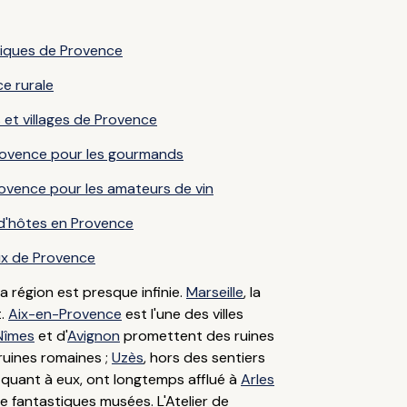
tiques de Provence
e rurale
s et villages de Provence
Provence pour les gourmands
rovence pour les amateurs de vin
d'hôtes en Provence
ux de Provence
la région est presque infinie.
Marseille
, la
t.
Aix-en-Provence
est l'une des villes
Nîmes
et d'
Avignon
promettent des ruines
 ruines romaines ;
Uzès
, hors des sentiers
quant à eux, ont longtemps afflué à
Arles
 fantastiques musées. L'Atelier de