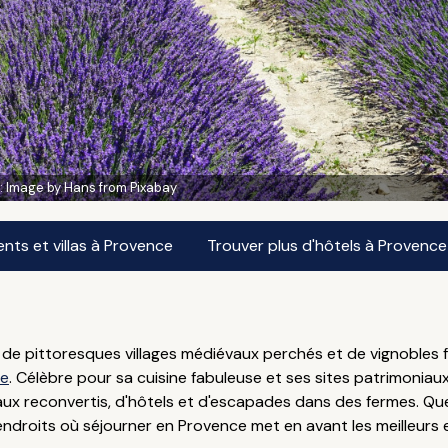
:
Image by Hans from Pixabay
ts et villas à Provence
Trouver plus d'hôtels à Provence
e pittoresques villages médiévaux perchés et de vignobles fa
ce
. Célèbre pour sa cuisine fabuleuse et ses sites patrimoniau
x reconvertis, d'hôtels et d'escapades dans des fermes. Qu
s endroits où séjourner en Provence met en avant les meilleurs 