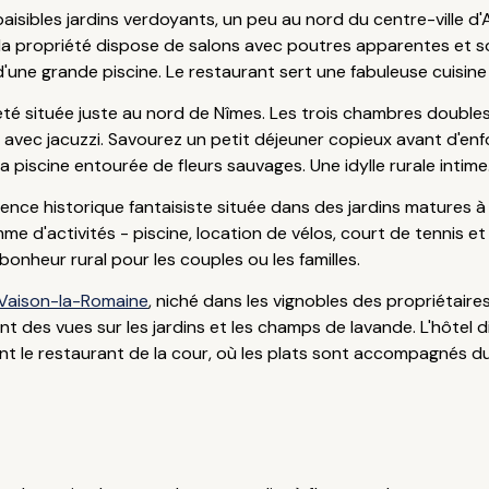
aisibles jardins verdoyants, un peu au nord du centre-ville d
e, la propriété dispose de salons avec poutres apparentes et s
d'une grande piscine. Le restaurant sert une fabuleuse cuisine 
é située juste au nord de Nîmes. Les trois chambres doubles
avec jacuzzi. Savourez un petit déjeuner copieux avant d'enfo
piscine entourée de fleurs sauvages. Une idylle rurale intime
ence historique fantaisiste située dans des jardins matures à l
e d'activités - piscine, location de vélos, court de tennis et
bonheur rural pour les couples ou les familles.
Vaison-la-Romaine
, niché dans les vignobles des propriétaire
t des vues sur les jardins et les champs de lavande. L'hôtel 
t le restaurant de la cour, où les plats sont accompagnés du 