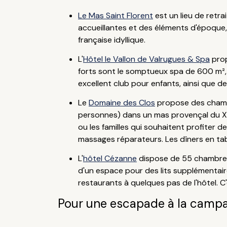
Le Mas Saint Florent
est un lieu de retrai
accueillantes et des éléments d'époque,
française idyllique.
L'
Hôtel le Vallon de Valrugues & Spa
prop
forts sont le somptueux spa de 600 m², a
excellent club pour enfants, ainsi que de
Le
Domaine des Clos
propose des chambr
personnes) dans un mas provençal du XVI
ou les familles qui souhaitent profiter 
massages réparateurs. Les dîners en tab
L'
hôtel Cézanne
dispose de 55 chambres c
d'un espace pour des lits supplémentaire
restaurants à quelques pas de l'hôtel. C'e
Pour une escapade à la camp