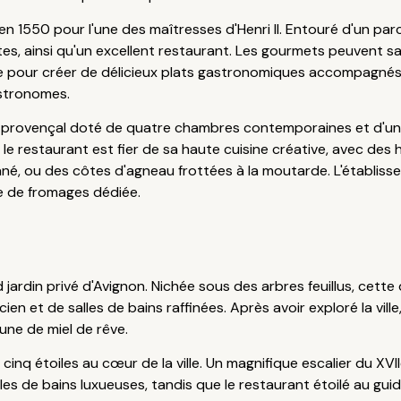
en 1550 pour l'une des maîtresses d'Henri II. Entouré d'un par
s, ainsi qu'un excellent restaurant. Les gourmets peuvent sa
pe pour créer de délicieux plats gastronomiques accompagnés
stronomes.
provençal doté de quatre chambres contemporaines et d'un m
e, le restaurant est fier de sa haute cuisine créative, avec d
ané, ou des côtes d'agneau frottées à la moutarde. L'établi
le de fromages dédiée.
jardin privé d'Avignon. Nichée sous des arbres feuillus, cett
n et de salles de bains raffinées. Après avoir exploré la vill
lune de miel de rêve.
inq étoiles au cœur de la ville. Un magnifique escalier du X
les de bains luxueuses, tandis que le restaurant étoilé au gu