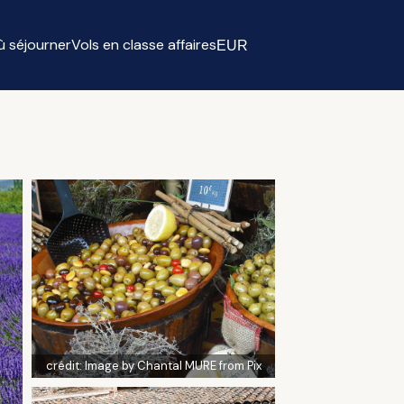
ù séjourner
Vols en classe affaires
EUR
Select currency
crédit:
Image by Chantal MURE from Pix