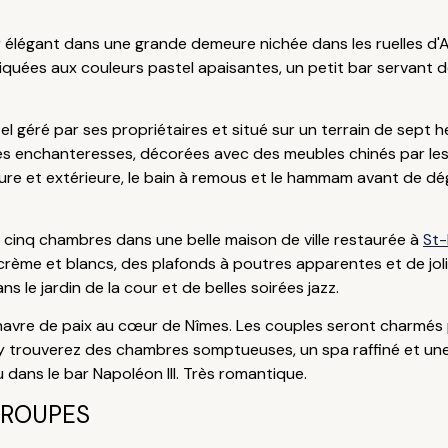
élégant dans une grande demeure nichée dans les ruelles d'Arl
uées aux couleurs pastel apaisantes, un petit bar servant de
 géré par ses propriétaires et situé sur un terrain de sept h
s enchanteresses, décorées avec des meubles chinés par les pr
re et extérieure, le bain à remous et le hammam avant de dégu
inq chambres dans une belle maison de ville restaurée à
St
crème et blancs, des plafonds à poutres apparentes et de jolis
s le jardin de la cour et de belles soirées jazz.
havre de paix au cœur de Nîmes. Les couples seront charmés 
us y trouverez des chambres somptueuses, un spa raffiné et un
eu dans le bar Napoléon III. Très romantique.
GROUPES