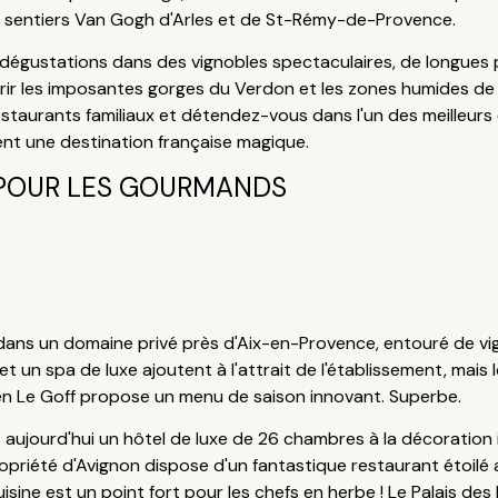
s sentiers Van Gogh d'Arles et de St-Rémy-de-Provence.
 dégustations dans des vignobles spectaculaires, de longues 
rir les imposantes gorges du Verdon et les zones humides de
staurants familiaux et détendez-vous dans l'un des meilleurs
ment une destination française magique.
POUR LES GOURMANDS
ans un domaine privé près d'Aix-en-Provence, entouré de vigne
 un spa de luxe ajoutent à l'attrait de l'établissement, mais le
ulien Le Goff propose un menu de saison innovant. Superbe.
est aujourd'hui un hôtel de luxe de 26 chambres à la décoratio
riété d'Avignon dispose d'un fantastique restaurant étoilé au
uisine est un point fort pour les chefs en herbe ! Le Palais des