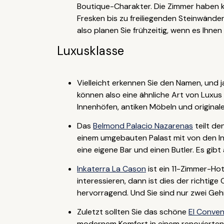
Boutique-Charakter. Die Zimmer haben k
Fresken bis zu freiliegenden Steinwänden
also planen Sie frühzeitig, wenn es Ihnen 
Luxusklasse
Vielleicht erkennen Sie den Namen, und j
können also eine ähnliche Art von Luxus
Innenhöfen, antiken Möbeln und originale
Das
Belmond Palacio Nazarenas
teilt de
einem umgebauten Palast mit von den Ink
eine eigene Bar und einen Butler. Es gib
Inkaterra La Cason
ist ein 11-Zimmer-Ho
interessieren, dann ist dies der richtig
hervorragend. Und Sie sind nur zwei Geh
Zuletzt sollten Sie das schöne
El Conve
modernem Komfort in einem renovierten 