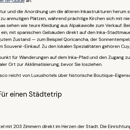
ertel-Guide
an.
tur und die Anordnung um die älteren Inkastrukturen herum si
 zu anmutigen Plätzen, während prächtige Kirchen sich mit n
s sehen wie teure Kleidung aus Alpakawolle zum Verkauf. Be
 ein, mit spanischen Gebäuden direkt auf den Inka-Stadtmaue
 gutem Zustand — zum Beispiel Qoricancha, der Sonnentempel. 
Souvenir-Einkauf. Zu den lokalen Spezialitäten gehören Cuy,
spunkt für Wanderungen auf dem Inka-Pfad und den Zugang zu
er Ort zur Akklimatisierung, bevor Sie losziehen.
sco reicht von Luxushotels über historische Boutique-Eigens
Für einen Städtetrip
tel mit 203 Zimmern direkt im Herzen der Stadt. Die Einrichtung