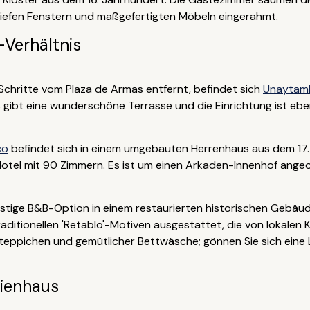
tiefen Fenstern und maßgefertigten Möbeln eingerahmt.
-Verhältnis
Schritte vom Plaza de Armas entfernt, befindet sich
Unaytam
s gibt eine wunderschöne Terrasse und die Einrichtung ist eben
co
befindet sich in einem umgebauten Herrenhaus aus dem 17.
otel mit 90 Zimmern. Es ist um einen Arkaden-Innenhof angeo
ünstige B&B-Option in einem restaurierten historischen Gebäu
raditionellen 'Retablo'-Motiven ausgestattet, die von lokale
pichen und gemütlicher Bettwäsche; gönnen Sie sich eine Lux
rienhaus