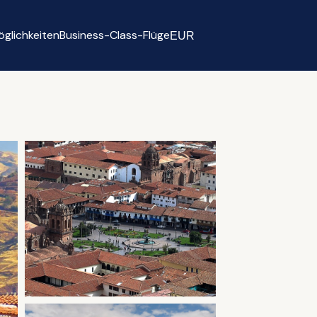
glichkeiten
Business-Class-Flüge
EUR
Select currency