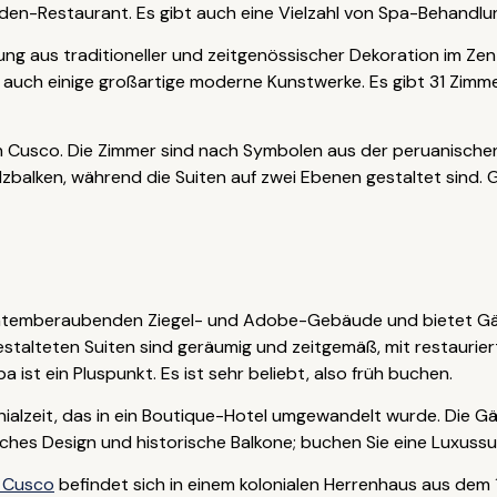
en-Restaurant. Es gibt auch eine Vielzahl von Spa-Behandlu
ung aus traditioneller und zeitgenössischer Dekoration im Zen
auch einige großartige moderne Kunstwerke. Es gibt 31 Zimme
von Cusco. Die Zimmer sind nach Symbolen aus der peruanische
olzbalken, während die Suiten auf zwei Ebenen gestaltet sind
m atemberaubenden Ziegel- und Adobe-Gebäude und bietet G
gestalteten Suiten sind geräumig und zeitgemäß, mit restaurie
a ist ein Pluspunkt. Es ist sehr beliebt, also früh buchen.
nialzeit, das in ein Boutique-Hotel umgewandelt wurde. Die G
ches Design und historische Balkone; buchen Sie eine Luxussu
 Cusco
befindet sich in einem kolonialen Herrenhaus aus dem 