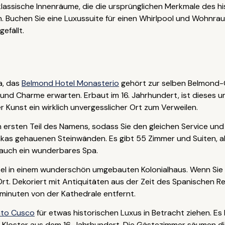
lassische Innenräume, die die ursprünglichen Merkmale des h
. Buchen Sie eine Luxussuite für einen Whirlpool und Wohnraum
gefällt.
a, das
Belmond Hotel Monasterio
gehört zur selben Belmond-G
 und Charme erwarten. Erbaut im 16. Jahrhundert, ist dieses
r Kunst ein wirklich unvergesslicher Ort zum Verweilen.
n ersten Teil des Namens, sodass Sie den gleichen Service un
as gehauenen Steinwänden. Es gibt 55 Zimmer und Suiten, all
t auch ein wunderbares Spa.
tel in einem wunderschön umgebauten Kolonialhaus. Wenn Sie s
e Ort. Dekoriert mit Antiquitäten aus der Zeit des Spanischen 
minuten von der Kathedrale entfernt.
nto Cusco
für etwas historischen Luxus in Betracht ziehen. Es
Kloster aus dem 16. Jahrhundert. Die Gästezimmer säumen die 