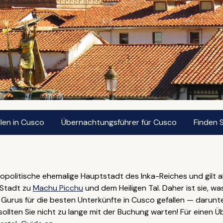
len in Cusco
Übernachtungsführer für Cusco
Finden 
politische ehemalige Hauptstadt des Inka-Reiches und gilt al
 Stadt zu
Machu Picchu
und dem Heiligen Tal. Daher ist sie, w
urus für die besten Unterkünfte in Cusco gefallen — darunter 
ten Sie nicht zu lange mit der Buchung warten! Für einen Üb