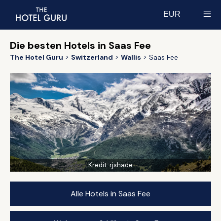
EUR
Select currency
Die besten Hotels in Saas Fee
The Hotel Guru
Switzerland
Wallis
Saas Fee
Kredit:
rjshade
Alle Hotels in Saas Fee