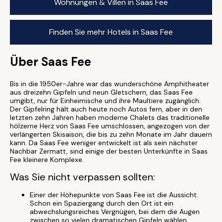
Wohnungen & Villen in Saas Fee
Finden Sie mehr Hotels in Saas Fee
Über Saas Fee
Bis in die 1950er-Jahre war das wunderschöne Amphitheater
aus dreizehn Gipfeln und neun Gletschern, das Saas Fee
umgibt, nur für Einheimische und ihre Maultiere zugänglich.
Der Gipfelring hält auch heute noch Autos fern, aber in den
letzten zehn Jahren haben moderne Chalets das traditionelle
hölzerne Herz von Saas Fee umschlossen, angezogen von der
verlängerten Skisaison, die bis zu zehn Monate im Jahr dauern
kann. Da Saas Fee weniger entwickelt ist als sein nächster
Nachbar Zermatt, sind einige der besten Unterkünfte in Saas
Fee kleinere Komplexe.
Was Sie nicht verpassen sollten:
Einer der Höhepunkte von Saas Fee ist die Aussicht.
Schon ein Spaziergang durch den Ort ist ein
abwechslungsreiches Vergnügen, bei dem die Augen
zwischen so vielen dramatischen Gipfeln wählen