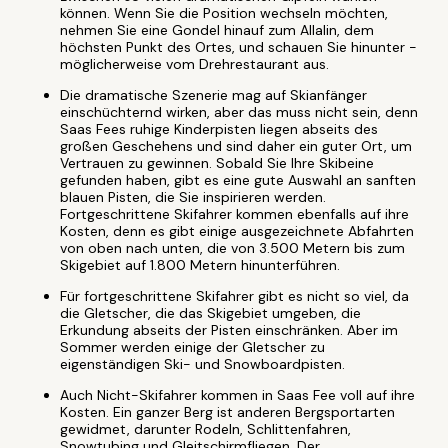
können. Wenn Sie die Position wechseln möchten,
nehmen Sie eine Gondel hinauf zum Allalin, dem
höchsten Punkt des Ortes, und schauen Sie hinunter -
möglicherweise vom Drehrestaurant aus.
Die dramatische Szenerie mag auf Skianfänger
einschüchternd wirken, aber das muss nicht sein, denn
Saas Fees ruhige Kinderpisten liegen abseits des
großen Geschehens und sind daher ein guter Ort, um
Vertrauen zu gewinnen. Sobald Sie Ihre Skibeine
gefunden haben, gibt es eine gute Auswahl an sanften
blauen Pisten, die Sie inspirieren werden.
Fortgeschrittene Skifahrer kommen ebenfalls auf ihre
Kosten, denn es gibt einige ausgezeichnete Abfahrten
von oben nach unten, die von 3.500 Metern bis zum
Skigebiet auf 1.800 Metern hinunterführen.
Für fortgeschrittene Skifahrer gibt es nicht so viel, da
die Gletscher, die das Skigebiet umgeben, die
Erkundung abseits der Pisten einschränken. Aber im
Sommer werden einige der Gletscher zu
eigenständigen Ski- und Snowboardpisten.
Auch Nicht-Skifahrer kommen in Saas Fee voll auf ihre
Kosten. Ein ganzer Berg ist anderen Bergsportarten
gewidmet, darunter Rodeln, Schlittenfahren,
Snowtubing und Gleitschirmfliegen. Der