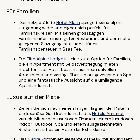
Für Familien
Das holzgetäfelte
Hotel Allalin
spiegelt seine alpine
Umgebung wider und eignet sich perfekt für
Familienskireisen. Mit seinen grosszügigen
Familiensuiten, einem guten Restaurant und dem nahe
gelegenen Skizugang ist es ideal für ein
Familienabenteuer in Saas Fee.
Die
Elite Alpine Lodge
ist eine gute Option für Familien,
die ein Apartment mit Selbstverpflegung mieten
möchten. Das Hotel besteht aus neun stilvollen
Apartments und verfügt über ein ausgezeichnetes Spa
und eine fantastische Aussicht auf die umliegende
Alpenlandschaft.
Luxus auf der Piste
Ziehen Sie sich nach einem langen Tag auf der Piste in
die luxuriöse Gastfreundschaft des
Hotels Annahof
zurück. Mit seinen luxuriösen Zimmern, einem luxuriösen
Indoor-Outdoor-Spa und einem ausgezeichneten
Restaurant ist es ein Hotel der Extraklasse.
Das
Capra
kombiniert elegante Ästhetik mit luxuriösem