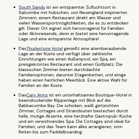
South Sands
ist ein entspannter Zufluchtsort in
Salcombe mit hübschen, von Neuengland inspirierten
Zimmern, einem Restaurant direkt am Wasser und
vielen Wassersportmöglichkeiten, die es zu entdecken
gilt. Dieser Ort eignet sich hervorragend für Familien
oder Aktivreisende, denn er bietet eine hervorragende
Lage und eine entspannte Atmosphäre!
Das
Thurlestone Hotel
genießt eine atemberaubende
Lage an der Küste und verfügt über zahlreiche
Einrichtungen wie einen Außenpool, ein Spa, ein
preisgekröntes Restaurant und einen Golfplatz. Die
klassischen Zimmer bieten durchdachte
Familienoptionen, darunter Etagenbetten, und einige
haben einen herrlichen Meerblick. Eine aktive Wahl für
Familien an der Küste.
Das
Cary Arms
ist ein unterhaltsames Boutique-Hotel in
beeindruckender Klippenlage mit Blick auf die
Babbacombe Bay. Die schicken, weiß getünchten
Zimmer, Cottages und Strandsuiten bestechen durch
helle, mutige Akzente, eine herzhafte Gastropub-Küche
und ein verwöhnendes Spa. Die Cottages sind ideal für
Familien, und das Team kann alles arrangieren, vom
Reiten bis zum Paddelboarding.