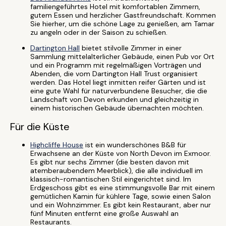
familiengeführtes Hotel mit komfortablen Zimmern,
gutem Essen und herzlicher Gastfreundschaft. Kommen
Sie hierher, um die schöne Lage zu genießen, am Tamar
zu angeln oder in der Saison zu schießen.
Dartington Hall
bietet stilvolle Zimmer in einer
Sammlung mittelalterlicher Gebäude, einen Pub vor Ort
und ein Programm mit regelmäßigen Vorträgen und
Abenden, die vom Dartington Hall Trust organisiert
werden. Das Hotel liegt inmitten reifer Gärten und ist
eine gute Wahl für naturverbundene Besucher, die die
Landschaft von Devon erkunden und gleichzeitig in
einem historischen Gebäude übernachten möchten.
Für die Küste
Highcliffe House
ist ein wunderschönes B&B für
Erwachsene an der Küste von North Devon im Exmoor.
Es gibt nur sechs Zimmer (die besten davon mit
atemberaubendem Meerblick), die alle individuell im
klassisch-romantischen Stil eingerichtet sind. Im
Erdgeschoss gibt es eine stimmungsvolle Bar mit einem
gemütlichen Kamin für kühlere Tage, sowie einen Salon
und ein Wohnzimmer. Es gibt kein Restaurant, aber nur
fünf Minuten entfernt eine große Auswahl an
Restaurants.