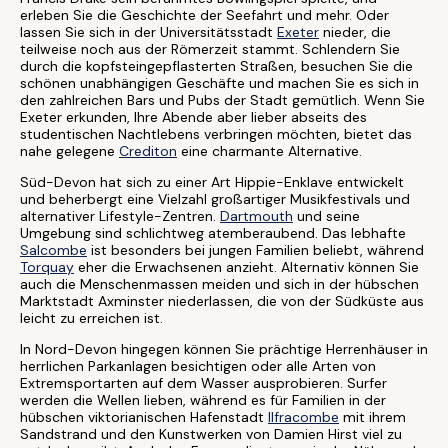
erleben Sie die Geschichte der Seefahrt und mehr. Oder
lassen Sie sich in der Universitätsstadt
Exeter
nieder, die
teilweise noch aus der Römerzeit stammt. Schlendern Sie
durch die kopfsteingepflasterten Straßen, besuchen Sie die
schönen unabhängigen Geschäfte und machen Sie es sich in
den zahlreichen Bars und Pubs der Stadt gemütlich. Wenn Sie
Exeter erkunden, Ihre Abende aber lieber abseits des
studentischen Nachtlebens verbringen möchten, bietet das
nahe gelegene
Crediton
eine charmante Alternative.
Süd-Devon hat sich zu einer Art Hippie-Enklave entwickelt
und beherbergt eine Vielzahl großartiger Musikfestivals und
alternativer Lifestyle-Zentren.
Dartmouth
und seine
Umgebung sind schlichtweg atemberaubend. Das lebhafte
Salcombe
ist besonders bei jungen Familien beliebt, während
Torquay
eher die Erwachsenen anzieht. Alternativ können Sie
auch die Menschenmassen meiden und sich in der hübschen
Marktstadt Axminster niederlassen, die von der Südküste aus
leicht zu erreichen ist.
In Nord-Devon hingegen können Sie prächtige Herrenhäuser in
herrlichen Parkanlagen besichtigen oder alle Arten von
Extremsportarten auf dem Wasser ausprobieren. Surfer
werden die Wellen lieben, während es für Familien in der
hübschen viktorianischen Hafenstadt
Ilfracombe
mit ihrem
Sandstrand und den Kunstwerken von Damien Hirst viel zu