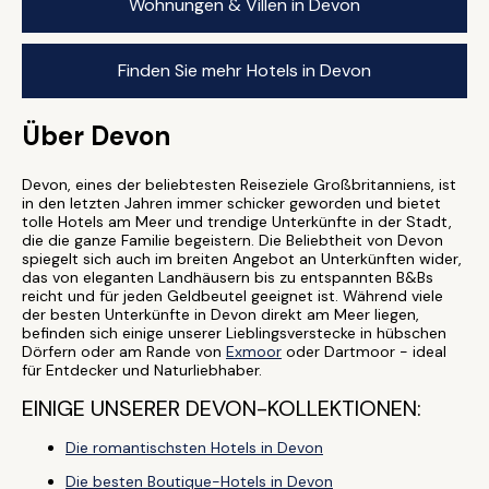
Wohnungen & Villen in Devon
Finden Sie mehr Hotels in Devon
Über Devon
Devon, eines der beliebtesten Reiseziele Großbritanniens, ist
in den letzten Jahren immer schicker geworden und bietet
tolle Hotels am Meer und trendige Unterkünfte in der Stadt,
die die ganze Familie begeistern. Die Beliebtheit von Devon
spiegelt sich auch im breiten Angebot an Unterkünften wider,
das von eleganten Landhäusern bis zu entspannten B&Bs
reicht und für jeden Geldbeutel geeignet ist. Während viele
der besten Unterkünfte in Devon direkt am Meer liegen,
befinden sich einige unserer Lieblingsverstecke in hübschen
Dörfern oder am Rande von
Exmoor
oder Dartmoor - ideal
für Entdecker und Naturliebhaber.
EINIGE UNSERER DEVON-KOLLEKTIONEN:
Die romantischsten Hotels in Devon
Die besten Boutique-Hotels in Devon