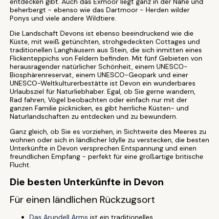
entdecken gibt. Auch das Exmoor liegt ganz in der Nähe und
beherbergt - ebenso wie das Dartmoor - Herden wilder
Ponys und viele andere Wildtiere.
Die Landschaft Devons ist ebenso beeindruckend wie die
Küste, mit weiß getünchten, strohgedeckten Cottages und
traditionellen Langhäusern aus Stein, die sich inmitten eines
Flickenteppichs von Feldern befinden. Mit fünf Gebieten von
herausragender natürlicher Schönheit, einem UNESCO-
Biosphärenreservat, einem UNESCO-Geopark und einer
UNESCO-Weltkulturerbestätte ist Devon ein wunderbares
Urlaubsziel für Naturliebhaber. Egal, ob Sie gerne wandern,
Rad fahren, Vögel beobachten oder einfach nur mit der
ganzen Familie picknicken, es gibt herrliche Küsten- und
Naturlandschaften zu entdecken und zu bewundern.
Ganz gleich, ob Sie es vorziehen, in Sichtweite des Meeres zu
wohnen oder sich in ländlicher Idylle zu verstecken, die besten
Unterkünfte in Devon versprechen Entspannung und einen
freundlichen Empfang - perfekt für eine großartige britische
Flucht.
Die besten Unterkünfte in Devon
Für einen ländlichen Rückzugsort
Das Arundell Arms
ist ein traditionelles,