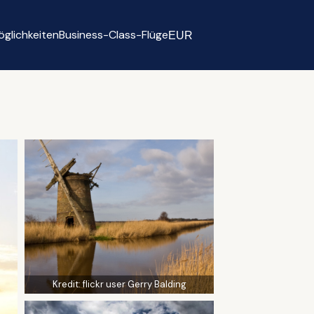
glichkeiten
Business-Class-Flüge
EUR
Select currency
Kredit:
flickr user Gerry Balding