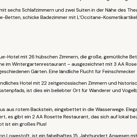
B mit sechs Schlafzimmern und zwei Suiten in der Nähe des Th
ze-Betten, schicke Badezimmer mit L’Occitane-Kosmetikartikel
ique-Hotel mit 26 hübschen Zimmern, die große, gemütliche Be
e im Wintergartenrestaurant – ausgezeichnet mit 3 AA Roset
eschiedenen Gärten. Eine ländliche Flucht für Feinschmecker 
reundliches Hotel mit 22 zeitgenössischen Zimmern und historisc
stenpfads, ist dies ein beliebter Ort für Wanderer und Vogelb
us aus rotem Backstein, eingebettet in die Wasserwege. Eleg
ert, es gibt ein 2 AA Rosette Restaurant, das sich auf lokal b
 ist ein großes Plus!
von Lowestoft, ist ein fabelhaftes 15. Jahrhundert Anwesen m