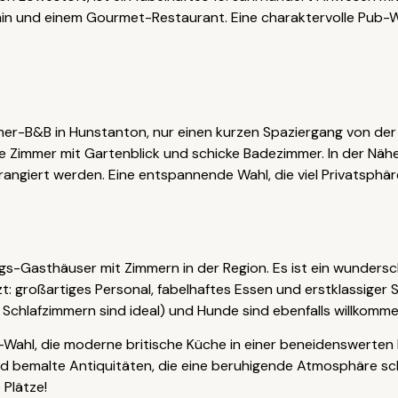
n und einem Gourmet-Restaurant. Eine charaktervolle Pub-Wa
mmer-B&B in Hunstanton, nur einen kurzen Spaziergang von de
ige Zimmer mit Gartenblick und schicke Badezimmer. In der Näh
angiert werden. Eine entspannende Wahl, die viel Privatsphäre
ings-Gasthäuser mit Zimmern in der Region. Es ist ein wunder
t: großartiges Personal, fabelhaftes Essen und erstklassiger S
i Schlafzimmern sind ideal) und Hunde sind ebenfalls willkomme
-Wahl, die moderne britische Küche in einer beneidenswerten 
d bemalte Antiquitäten, die eine beruhigende Atmosphäre sch
 Plätze!