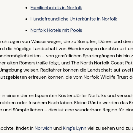
Familienhotels in Norfolk
Hundefreundliche Unterkünfte in Norfolk
Norfolk Hotels mit Pools
urchzogen von Wasserwegen, die zu Sümpfen, Dünen und dem Me
ird die hügelige Landschaft von Wanderwegen durchkreuzt un
 Wandermöglichkeiten – von gemütlichen Spaziergängen bis hi
ner alten Römerstraße folgt, und The North Norfolk Coast Pa
mgebung weisen. Radfahrer können die Landschaft auf zwei
tzgebieten erfreuen können, die vom Norfolk Wildlife Trust d
 in einem der entspannten Küstendörfer Norfolks und versuch
Krabben oder frischem Fisch laben. Kleine Gäste werden das 
 und Sümpfe lieben – dies ist eine wunderbare Region für eine
öchte, findet in
Norwich
und
King's Lynn
viel zu sehen und zu