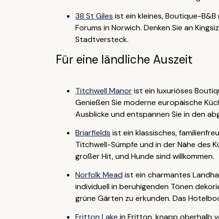
38 St Giles
ist ein kleines, Boutique-B&
Forums in Norwich. Denken Sie an Kingsi
Stadtversteck.
Für eine ländliche Auszeit
Titchwell Manor
ist ein luxuriöses Bout
Genießen Sie moderne europäische Küch
Ausblicke und entspannen Sie in den abg
Briarfields
ist ein klassisches, familienf
Titchwell-Sümpfe und in der Nähe des Kü
großer Hit, und Hunde sind willkommen.
Norfolk Mead
ist ein charmantes Landha
individuell in beruhigenden Tönen dekori
grüne Gärten zu erkunden. Das Hotelboot
Fritton Lake
in Fritton, knapp oberhalb 