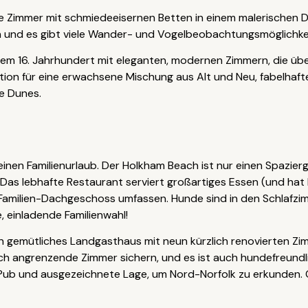
 Zimmer mit schmiedeeisernen Betten in einem malerischen Do
men und es gibt viele Wander- und Vogelbeobachtungsmöglichke
dem 16. Jahrhundert mit eleganten, modernen Zimmern, die übe
tion für eine erwachsene Mischung aus Alt und Neu, fabelhaf
e Dunes.
 einen Familienurlaub. Der Holkham Beach ist nur einen Spazie
n. Das lebhafte Restaurant serviert großartiges Essen (und ha
Familien-Dachgeschoss umfassen. Hunde sind in den Schlafzi
 einladende Familienwahl!
in gemütliches Landgasthaus mit neun kürzlich renovierten Z
sich angrenzende Zimmer sichern, und es ist auch hundefreundli
s Pub und ausgezeichnete Lage, um Nord-Norfolk zu erkunden. 