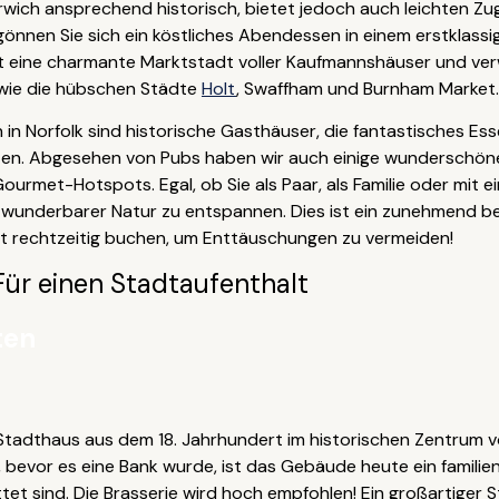
rwich ansprechend historisch, bietet jedoch auch leichten Z
gönnen Sie sich ein köstliches Abendessen in einem erstklassi
st eine charmante Marktstadt voller Kaufmannshäuser und verw
 wie die hübschen Städte
Holt
, Swaffham und Burnham Market.
in Norfolk sind historische Gasthäuser, die fantastisches Es
ten. Abgesehen von Pubs haben wir auch einige wunderschöne
urmet-Hotspots. Egal, ob Sie als Paar, als Familie oder mit e
n wunderbarer Natur zu entspannen. Dies ist ein zunehmend be
alt rechtzeitig buchen, um Enttäuschungen zu vermeiden!
Für einen Stadtaufenthalt
ten
tadthaus aus dem 18. Jahrhundert im historischen Zentrum vo
vor es eine Bank wurde, ist das Gebäude heute ein familieng
et sind. Die Brasserie wird hoch empfohlen! Ein großartiger S