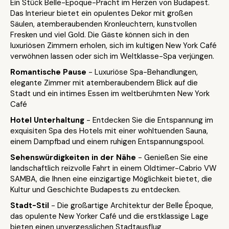
Ein Stück Belle-Époque-Pracht im Herzen von Budapest.
Das Interieur bietet ein opulentes Dekor mit großen
Säulen, atemberaubenden Kronleuchtern, kunstvollen
Fresken und viel Gold. Die Gäste können sich in den
luxuriösen Zimmern erholen, sich im kultigen New York Café
verwöhnen lassen oder sich im Weltklasse-Spa verjüngen.
Romantische Pause
- Luxuriöse Spa-Behandlungen,
elegante Zimmer mit atemberaubendem Blick auf die
Stadt und ein intimes Essen im weltberühmten New York
Café
Hotel Unterhaltung
- Entdecken Sie die Entspannung im
exquisiten Spa des Hotels mit einer wohltuenden Sauna,
einem Dampfbad und einem ruhigen Entspannungspool.
Sehenswürdigkeiten in der Nähe
- Genießen Sie eine
landschaftlich reizvolle Fahrt in einem Oldtimer-Cabrio VW
SAMBA, die Ihnen eine einzigartige Möglichkeit bietet, die
Kultur und Geschichte Budapests zu entdecken.
Stadt-Stil
- Die großartige Architektur der Belle Époque,
das opulente New Yorker Café und die erstklassige Lage
bieten einen unvergesslichen Stadtausflug