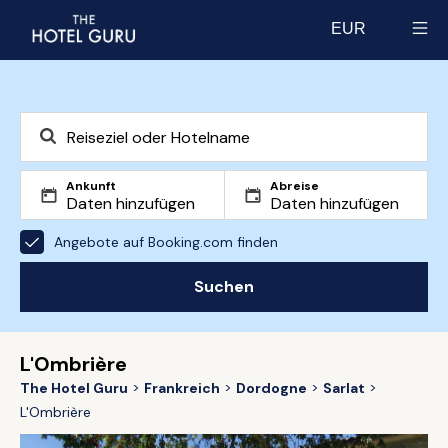
EUR
Select currency
Ankunft
Abreise
Angebote auf Booking.com finden
Suchen
L'Ombrière
The Hotel Guru
Frankreich
Dordogne
Sarlat
L'Ombrière