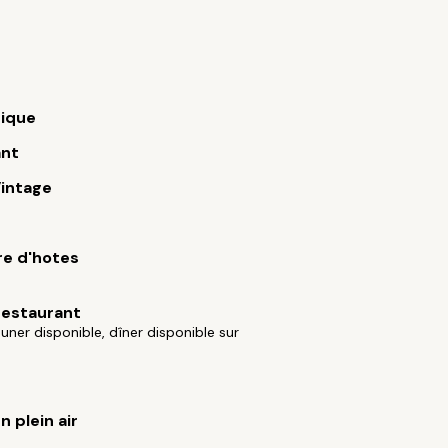
ique
nt
intage
e d'hotes
restaurant
euner disponible, dîner disponible sur
e
n plein air