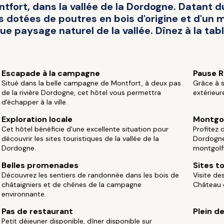
ort, dans la vallée de la Dordogne. Datant du 
otées de poutres en bois d'origine et d'un mo
e paysage naturel de la vallée. Dînez à la tab
Escapade à la campagne
Pause 
Situé dans la belle campagne de Montfort, à deux pas
Grâce à s
de la rivière Dordogne, cet hôtel vous permettra
extérieur
d'échapper à la ville.
Exploration locale
Montgol
Cet hôtel bénéficie d'une excellente situation pour
Profitez 
découvrir les sites touristiques de la vallée de la
Dordogne 
Dordogne.
montgolfi
Belles promenades
Sites t
Découvrez les sentiers de randonnée dans les bois de
Visite de
châtaigniers et de chênes de la campagne
Château 
environnante.
Pas de restaurant
Plein d
Petit déjeuner disponible, dîner disponible sur