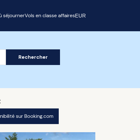
ù séjourner
Vols en classe affaires
EUR
Select currency
Rechercher
€
onibilité sur Booking.com