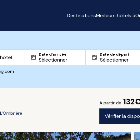
Destinations
Meilleurs hôtels à
O
Date d'arrivée
Date de départ
ing.com
132
A partir de
L'Ombrière
Vérifier la disp