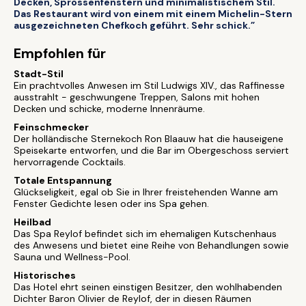
Decken, Sprossenfenstern und minimalistischem Stil.
Das Restaurant wird von einem mit einem Michelin-Stern
ausgezeichneten Chefkoch geführt. Sehr schick.”
Empfohlen für
Stadt-Stil
Ein prachtvolles Anwesen im Stil Ludwigs XIV., das Raffinesse
ausstrahlt - geschwungene Treppen, Salons mit hohen
Decken und schicke, moderne Innenräume.
Feinschmecker
Der holländische Sternekoch Ron Blaauw hat die hauseigene
Speisekarte entworfen, und die Bar im Obergeschoss serviert
hervorragende Cocktails.
Totale Entspannung
Glückseligkeit, egal ob Sie in Ihrer freistehenden Wanne am
Fenster Gedichte lesen oder ins Spa gehen.
Heilbad
Das Spa Reylof befindet sich im ehemaligen Kutschenhaus
des Anwesens und bietet eine Reihe von Behandlungen sowie
Sauna und Wellness-Pool.
Historisches
Das Hotel ehrt seinen einstigen Besitzer, den wohlhabenden
Dichter Baron Olivier de Reylof, der in diesen Räumen