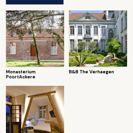
Monasterium
B&B The Verhaegen
PoortAckere