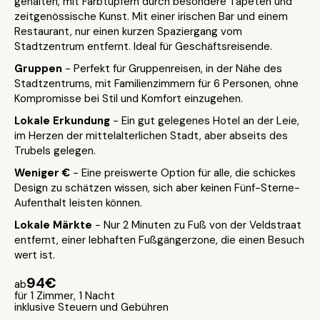
gehalten, mit Farbtupfern durch besondere Tapeten und
zeitgenössische Kunst. Mit einer irischen Bar und einem
Restaurant, nur einen kurzen Spaziergang vom
Stadtzentrum entfernt. Ideal für Geschäftsreisende.
Gruppen
- Perfekt für Gruppenreisen, in der Nähe des
Stadtzentrums, mit Familienzimmern für 6 Personen, ohne
Kompromisse bei Stil und Komfort einzugehen.
Lokale Erkundung
- Ein gut gelegenes Hotel an der Leie,
im Herzen der mittelalterlichen Stadt, aber abseits des
Trubels gelegen.
Weniger €
- Eine preiswerte Option für alle, die schickes
Design zu schätzen wissen, sich aber keinen Fünf-Sterne-
Aufenthalt leisten können.
Lokale Märkte
- Nur 2 Minuten zu Fuß von der Veldstraat
entfernt, einer lebhaften Fußgängerzone, die einen Besuch
wert ist.
94€
ab
für 1 Zimmer, 1 Nacht
inklusive Steuern und Gebühren