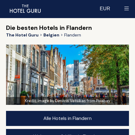
EUR
Select currency
Die besten Hotels in Flandern
The Hotel Guru
Belgien
Flandern
Kredit:
Image by Dimitris Vetsikas from Pixabay
Alle Hotels in Flandern