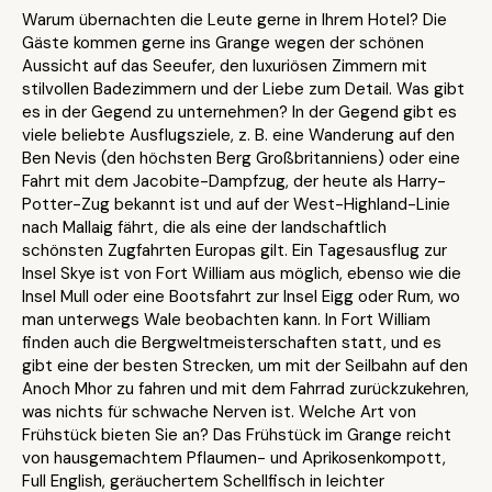
Warum übernachten die Leute gerne in Ihrem Hotel? Die
Gäste kommen gerne ins Grange wegen der schönen
Aussicht auf das Seeufer, den luxuriösen Zimmern mit
stilvollen Badezimmern und der Liebe zum Detail. Was gibt
es in der Gegend zu unternehmen? In der Gegend gibt es
viele beliebte Ausflugsziele, z. B. eine Wanderung auf den
Ben Nevis (den höchsten Berg Großbritanniens) oder eine
Fahrt mit dem Jacobite-Dampfzug, der heute als Harry-
Potter-Zug bekannt ist und auf der West-Highland-Linie
nach Mallaig fährt, die als eine der landschaftlich
schönsten Zugfahrten Europas gilt. Ein Tagesausflug zur
Insel Skye ist von Fort William aus möglich, ebenso wie die
Insel Mull oder eine Bootsfahrt zur Insel Eigg oder Rum, wo
man unterwegs Wale beobachten kann. In Fort William
finden auch die Bergweltmeisterschaften statt, und es
gibt eine der besten Strecken, um mit der Seilbahn auf den
Anoch Mhor zu fahren und mit dem Fahrrad zurückzukehren,
was nichts für schwache Nerven ist. Welche Art von
Frühstück bieten Sie an? Das Frühstück im Grange reicht
von hausgemachtem Pflaumen- und Aprikosenkompott,
Full English, geräuchertem Schellfisch in leichter