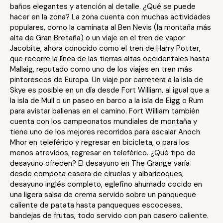
baños elegantes y atención al detalle. ¿Qué se puede
hacer en la zona? La zona cuenta con muchas actividades
populares, como la caminata al Ben Nevis (la montaña más
alta de Gran Bretaña) o un viaje en el tren de vapor
Jacobite, ahora conocido como el tren de Harry Potter,
que recorre la línea de las tierras altas occidentales hasta
Mallaig, reputado como uno de los viajes en tren más
pintorescos de Europa. Un viaje por carretera a la isla de
Skye es posible en un día desde Fort William, al igual que a
la isla de Mull o un paseo en barco a la isla de Eigg o Rum
para avistar ballenas en el camino. Fort William también
cuenta con los campeonatos mundiales de montaña y
tiene uno de los mejores recorridos para escalar Anoch
Mhor en teleférico y regresar en bicicleta, o para los
menos atrevidos, regresar en teleférico. ¿Qué tipo de
desayuno ofrecen? El desayuno en The Grange varía
desde compota casera de ciruelas y albaricoques,
desayuno inglés completo, eglefino ahumado cocido en
una ligera salsa de crema servido sobre un panqueque
caliente de patata hasta panqueques escoceses,
bandejas de frutas, todo servido con pan casero caliente.