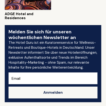
ADGE Hotel and
Residences
Melden Sie sich für unseren
wöchentlichen Newsletter an
The Hotel Guru ist ein Kuratorenservice für Wellness-
Retreats und Boutique-Hotels in Deutschland. Unser
Newsletter informiert Sie über neue Hoteleröffnungen,
exklusive Aufenthaltsorte und Trends im Bereich
Hospitality-Marketing - ohne Spam, nur relevante
Inhalte für Ihre persönliche Weiterentwicklung.
Anmelden