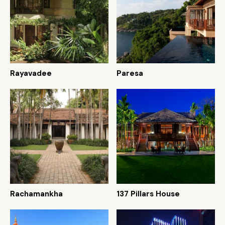
Rayavadee
Paresa
Rachamankha
137 Pillars House