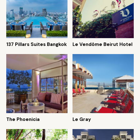
137 Pillars Suites Bangkok
Le Vendôme Beirut Hotel
The Phoenicia
Le Gray