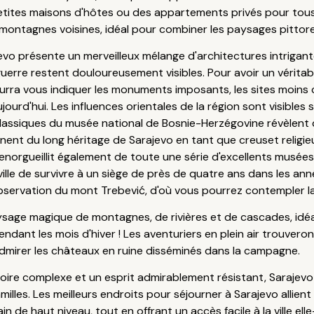
etites maisons d'hôtes ou des appartements privés pour tous 
s montagnes voisines, idéal pour combiner les paysages pittores
arajevo présente un merveilleux mélange d'architectures intriga
guerre restent douloureusement visibles. Pour avoir un véritable 
ourra vous indiquer les monuments imposants, les sites moins 
ujourd'hui. Les influences orientales de la région sont visible
éoclassiques du musée national de Bosnie-Herzégovine révèlent 
gnent du long héritage de Sarajevo en tant que creuset relig
enorgueillit également de toute une série d'excellents musées
la ville de survivre à un siège de près de quatre ans dans les 
servation du mont Trebević, d'où vous pourrez contempler la v
paysage magique de montagnes, de rivières et de cascades, idéa
endant les mois d'hiver ! Les aventuriers en plein air trouvero
admirer les châteaux en ruine disséminés dans la campagne.
toire complexe et un esprit admirablement résistant, Saraje
milles. Les meilleurs endroits pour séjourner à Sarajevo allien
in de haut niveau, tout en offrant un accès facile à la ville 