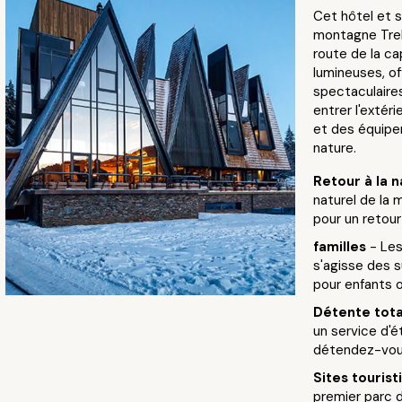
Cet hôtel et s
montagne Treb
route de la ca
lumineuses, o
spectaculaires
entrer l'extér
et des équipem
nature.
Retour à la 
naturel de la 
pour un retour 
familles
- Les
s'agisse des s
pour enfants o
Détente tot
un service d'é
détendez-vous
Sites touris
premier parc 