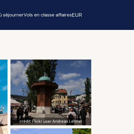
ù séjourner
Vols en classe affaires
EUR
Select currency
crédit:
Flickr user Andreas Lehner