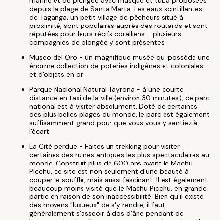
marine et de plongée avec masque et tuba proposées
depuis la plage de Santa Marta. Les eaux scintillantes
de Taganga, un petit village de pêcheurs situé à
proximité, sont populaires auprès des routards et sont
réputées pour leurs récifs coralliens - plusieurs
compagnies de plongée y sont présentes.
Museo del Oro - un magnifique musée qui possède une
énorme collection de poteries indigènes et coloniales
et d'objets en or.
Parque Nacional Natural Tayrona - à une courte
distance en taxi de la ville (environ 30 minutes), ce parc
national est à visiter absolument. Doté de certaines
des plus belles plages du monde, le parc est également
suffisamment grand pour que vous vous y sentiez à
l'écart.
La Cité perdue - Faites un trekking pour visiter
certaines des ruines antiques les plus spectaculaires au
monde. Construit plus de 600 ans avant le Machu
Picchu, ce site est non seulement d'une beauté à
couper le souffle, mais aussi fascinant. Il est également
beaucoup moins visité que le Machu Picchu, en grande
partie en raison de son inaccessibilité. Bien qu'il existe
des moyens "luxueux" de s'y rendre, il faut
généralement s'asseoir à dos d'âne pendant de