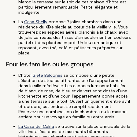
Maroc la terrasse sur le toit de cet maison d'hôte est
particulièrement remarquable. Petite, élégante et
indulgente.
La
Casa Shelly
propose 7 jolies chambres dans une
résidence du XIXe siècle au cœur de la vieille ville. Vous
trouverez des espaces aérés, blanchis à la chaux, avec
de jolis carreaux, des tissus d'ameublement en couleurs
pastel et des plantes en pot. Un lieu romantique et
reposant, avec thé, café et pâtisseries préparés sur
place.
Pour les familles ou les groupes
L'hôtel
Siete Balcones
se compose d'une petite
sélection de studios attirantes et d'un appartement
dans la ville médiévale. Les espaces lumineux habillés
de blanc, de rose, de bleu et de vert sont dotés d'une
kitchenette et d'une cour; l'appartement donne accès
à une terrasse sur le toit. Ouvert uniquement entre avril
et octobre, cet endroit se remplit rapidement.
Réservez une combinaison de chambres ou la maison
entière pour un voyage en famille ou entre amis.
La Casa del Califa
se trouve sur la place principale de la
ville. Installées dans de fascinants bâtiments
historiques, ses chambres et suites sont toutes