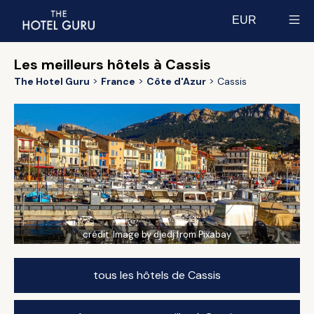
EUR
Select currency
Les meilleurs hôtels à Cassis
The Hotel Guru
France
Côte d'Azur
Cassis
crédit:
Image by djedj from Pixabay
tous les hôtels de Cassis