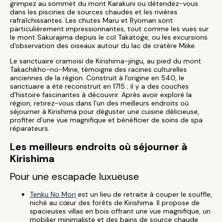
grimpez au sommet du mont Karakuni ou détendez-vous
dans les piscines de sources chaudes et les rivières
rafraîchissantes. Les chutes Maru et Ryoman sont
particulièrement impressionnantes, tout comme les vues sur
le mont Sakurajima depuis le col Takatoge, ou les excursions
d'observation des oiseaux autour du lac de cratère Miike.
Le sanctuaire cramoisi de Kirishima-jingu, au pied du mont
Takachikho-no-Mine, témoigne des racines culturelles
anciennes de la région. Construit à l'origine en 540, le
sanctuaire a été reconstruit en 1715 ; il y a des couches
d'histoire fascinantes à découvrir. Après avoir exploré la
région, retirez-vous dans l'un des meilleurs endroits où
séjourner à Kirishima pour déguster une cuisine délicieuse,
profiter d'une vue magnifique et bénéficier de soins de spa
réparateurs.
Les meilleurs endroits où séjourner à
Kirishima
Pour une escapade luxueuse
Tenku No Mori
est un lieu de retraite à couper le souffle,
niché au cœur des forêts de Kirishima. Il propose de
spacieuses villas en bois offrant une vue magnifique, un
mobilier minimaliste et des bains de source chaude