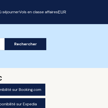
ù séjourner
Vols en classe affaires
EUR
Select currency
Rechercher
€
onibilité sur Booking.com
sponibilité sur Expedia