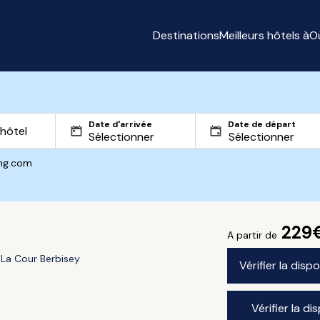
Destinations
Meilleurs hôtels à
O
Date d'arrivée
Date de départ
ing.com
229
A partir de
La Cour Berbisey
Vérifier la disp
Vérifier la di