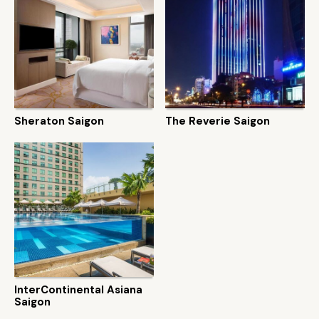
Sheraton Saigon
The Reverie Saigon
InterContinental Asiana
Saigon