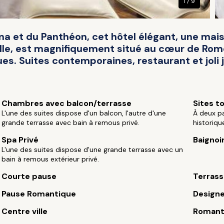
1 / 9
a et du Panthéon, cet hôtel élégant, une maiso
ille, est magnifiquement situé au cœur de Rom
ues. Suites contemporaines, restaurant et joli j
Chambres avec balcon/terrasse
Sites t
L'une des suites dispose d'un balcon, l'autre d'une
À deux pa
grande terrasse avec bain à remous privé.
historiq
Spa Privé
Baignoi
L'une des suites dispose d'une grande terrasse avec un
bain à remous extérieur privé.
Courte pause
Terrass
Pause Romantique
Design
Centre ville
Romant