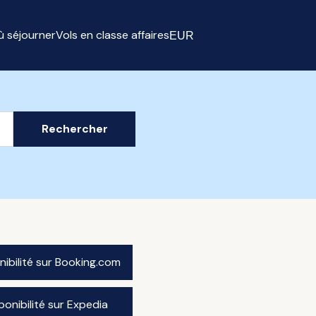
ù séjourner
Vols en classe affaires
EUR
Select currency
Rechercher
onibilité sur Booking.com
sponibilité sur Expedia