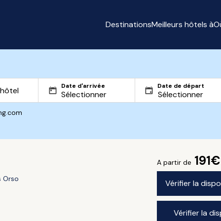
Destinations
Meilleurs hôtels à
O
Date d'arrivée
Date de départ
ing.com
191€
A partir de
s Orso
Vérifier la disp
Vérifier la di