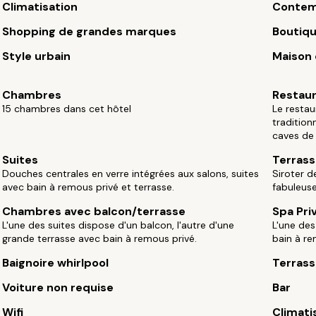
Climatisation
Contem
Shopping de grandes marques
Boutiq
Style urbain
Maison d
Chambres
Restau
15 chambres dans cet hôtel
Le restau
tradition
caves de 
Suites
Terrasse
Douches centrales en verre intégrées aux salons, suites
Siroter d
avec bain à remous privé et terrasse.
fabuleuse
Chambres avec balcon/terrasse
Spa Pri
L'une des suites dispose d'un balcon, l'autre d'une
L'une des
grande terrasse avec bain à remous privé.
bain à re
Baignoire whirlpool
Terrass
Voiture non requise
Bar
Wifi
Climati