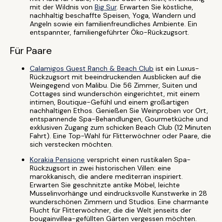
mit der Wildnis von
Big Sur
. Erwarten Sie köstliche,
nachhaltig beschaffte Speisen, Yoga, Wandern und
Angeln sowie ein familienfreundliches Ambiente. Ein
entspannter, familiengeführter Öko-Rückzugsort.
Für Paare
Calamigos Guest Ranch & Beach Club
ist ein Luxus-
Rückzugsort mit beeindruckenden Ausblicken auf die
Weingegend von Malibu. Die 56 Zimmer, Suiten und
Cottages sind wunderschön eingerichtet, mit einem
intimen, Boutique-Gefühl und einem großartigen
nachhaltigen Ethos. Genießen Sie Weinproben vor Ort,
entspannende Spa-Behandlungen, Gourmetküche und
exklusiven Zugang zum schicken Beach Club (12 Minuten
Fahrt). Eine Top-Wahl für Flitterwöchner oder Paare, die
sich verstecken möchten.
Korakia Pensione
verspricht einen rustikalen Spa-
Rückzugsort in zwei historischen Villen: eine
marokkanisch, die andere mediterran inspiriert.
Erwarten Sie geschnitzte antike Möbel, leichte
Musselinvorhänge und eindrucksvolle Kunstwerke in 28
wunderschönen Zimmern und Studios. Eine charmante
Flucht für Flitterwöchner, die die Welt jenseits der
bougainvillea-gefüllten Gärten vergessen möchten.