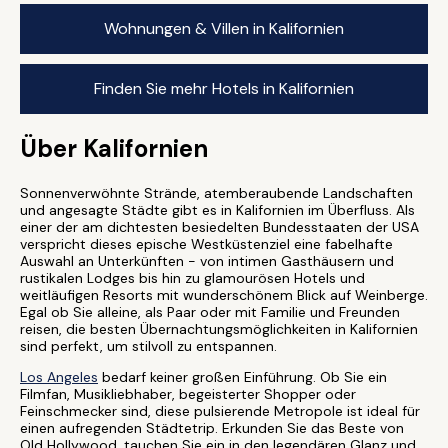
Wohnungen & Villen in Kalifornien
Finden Sie mehr Hotels in Kalifornien
Über Kalifornien
Sonnenverwöhnte Strände, atemberaubende Landschaften
und angesagte Städte gibt es in Kalifornien im Überfluss. Als
einer der am dichtesten besiedelten Bundesstaaten der USA
verspricht dieses epische Westküstenziel eine fabelhafte
Auswahl an Unterkünften - von intimen Gasthäusern und
rustikalen Lodges bis hin zu glamourösen Hotels und
weitläufigen Resorts mit wunderschönem Blick auf Weinberge.
Egal ob Sie alleine, als Paar oder mit Familie und Freunden
reisen, die besten Übernachtungsmöglichkeiten in Kalifornien
sind perfekt, um stilvoll zu entspannen.
Los Angeles
bedarf keiner großen Einführung. Ob Sie ein
Filmfan, Musikliebhaber, begeisterter Shopper oder
Feinschmecker sind, diese pulsierende Metropole ist ideal für
einen aufregenden Städtetrip. Erkunden Sie das Beste von
Old Hollywood, tauchen Sie ein in den legendären Glanz und