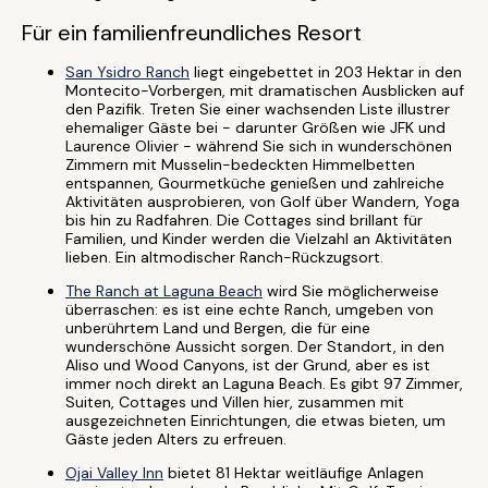
Für ein familienfreundliches Resort
San Ysidro Ranch
liegt eingebettet in 203 Hektar in den
Montecito-Vorbergen, mit dramatischen Ausblicken auf
den Pazifik. Treten Sie einer wachsenden Liste illustrer
ehemaliger Gäste bei - darunter Größen wie JFK und
Laurence Olivier - während Sie sich in wunderschönen
Zimmern mit Musselin-bedeckten Himmelbetten
entspannen, Gourmetküche genießen und zahlreiche
Aktivitäten ausprobieren, von Golf über Wandern, Yoga
bis hin zu Radfahren. Die Cottages sind brillant für
Familien, und Kinder werden die Vielzahl an Aktivitäten
lieben. Ein altmodischer Ranch-Rückzugsort.
The Ranch at Laguna Beach
wird Sie möglicherweise
überraschen: es ist eine echte Ranch, umgeben von
unberührtem Land und Bergen, die für eine
wunderschöne Aussicht sorgen. Der Standort, in den
Aliso und Wood Canyons, ist der Grund, aber es ist
immer noch direkt an Laguna Beach. Es gibt 97 Zimmer,
Suiten, Cottages und Villen hier, zusammen mit
ausgezeichneten Einrichtungen, die etwas bieten, um
Gäste jeden Alters zu erfreuen.
Ojai Valley Inn
bietet 81 Hektar weitläufige Anlagen