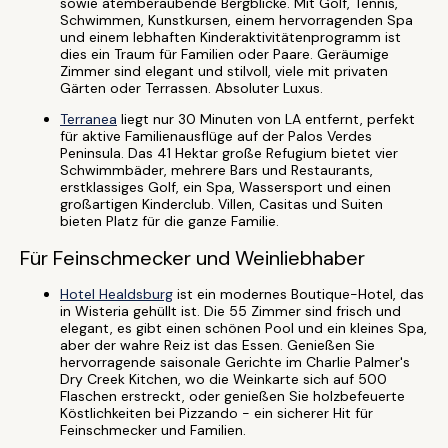
sowie atemberaubende Bergblicke. Mit Golf, Tennis,
Schwimmen, Kunstkursen, einem hervorragenden Spa
und einem lebhaften Kinderaktivitätenprogramm ist
dies ein Traum für Familien oder Paare. Geräumige
Zimmer sind elegant und stilvoll, viele mit privaten
Gärten oder Terrassen. Absoluter Luxus.
Terranea
liegt nur 30 Minuten von LA entfernt, perfekt
für aktive Familienausflüge auf der Palos Verdes
Peninsula. Das 41 Hektar große Refugium bietet vier
Schwimmbäder, mehrere Bars und Restaurants,
erstklassiges Golf, ein Spa, Wassersport und einen
großartigen Kinderclub. Villen, Casitas und Suiten
bieten Platz für die ganze Familie.
Für Feinschmecker und Weinliebhaber
Hotel Healdsburg
ist ein modernes Boutique-Hotel, das
in Wisteria gehüllt ist. Die 55 Zimmer sind frisch und
elegant, es gibt einen schönen Pool und ein kleines Spa,
aber der wahre Reiz ist das Essen. Genießen Sie
hervorragende saisonale Gerichte im Charlie Palmer's
Dry Creek Kitchen, wo die Weinkarte sich auf 500
Flaschen erstreckt, oder genießen Sie holzbefeuerte
Köstlichkeiten bei Pizzando - ein sicherer Hit für
Feinschmecker und Familien.