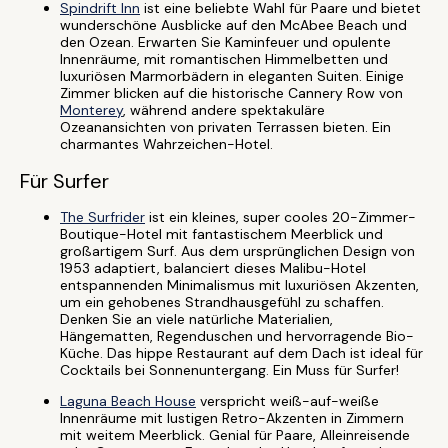
Spindrift Inn
ist eine beliebte Wahl für Paare und bietet
wunderschöne Ausblicke auf den McAbee Beach und
den Ozean. Erwarten Sie Kaminfeuer und opulente
Innenräume, mit romantischen Himmelbetten und
luxuriösen Marmorbädern in eleganten Suiten. Einige
Zimmer blicken auf die historische Cannery Row von
Monterey
, während andere spektakuläre
Ozeanansichten von privaten Terrassen bieten. Ein
charmantes Wahrzeichen-Hotel.
Für Surfer
The Surfrider
ist ein kleines, super cooles 20-Zimmer-
Boutique-Hotel mit fantastischem Meerblick und
großartigem Surf. Aus dem ursprünglichen Design von
1953 adaptiert, balanciert dieses Malibu-Hotel
entspannenden Minimalismus mit luxuriösen Akzenten,
um ein gehobenes Strandhausgefühl zu schaffen.
Denken Sie an viele natürliche Materialien,
Hängematten, Regenduschen und hervorragende Bio-
Küche. Das hippe Restaurant auf dem Dach ist ideal für
Cocktails bei Sonnenuntergang. Ein Muss für Surfer!
Laguna Beach House
verspricht weiß-auf-weiße
Innenräume mit lustigen Retro-Akzenten in Zimmern
mit weitem Meerblick. Genial für Paare, Alleinreisende