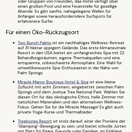
oder Gruppen von Freunden, das Hotel verfügt über
einen großen Pool und eine Feuerstelle für gesellige
Abende. Es gibt sanfte, nahegelegene Wellen für
Anfänger sowie herausforderndere Surfspots für
erfahrenere Surfer.
Für einen Öko-Rückzugsort
Two Bunch Palms
ist ein nachhaltiges Wellness-Retreat
auf 31 Hektar üppigem Gelände. Das erste klimaneutrale
Resort in den USA bietet ein umfangreiches Spa mit 22
Behandlungsräumen, eigene Thermalquellen und eine
entspannte, unbeschwerte Atmosphäre. Eine Wahl für
umweltbewusste Spa-Enthusiasten in der Nähe von
Palm Springs.
Miracle Manor Boutique Hotel & Spa
ist eine kleine
Zuflucht mit acht Zimmern, eingebettet zwischen Palm
Springs und dem Joshua Tree National Park. Wählen Sie
diesen Ort für das ökologische Ethos, helle Zimmer mit
natürlichen Materialien und den alternativen Wellness-
Fokus. Gehen Sie für die Miracle Massage! Es gibt auch
private Yoga-Kurse und Thermalbäder.
Treebones Resort
ist stolz darauf, einer der Pioniere der
'Glamping'-Bewegung zu sein, und bietet stilvolle Jurten
mit Platz für Paare, Freunde oder Familien, im Einklang