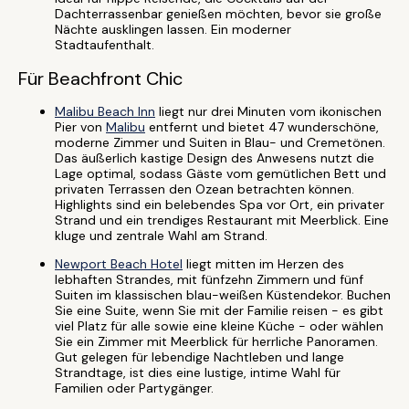
Dachterrassenbar genießen möchten, bevor sie große
Nächte ausklingen lassen. Ein moderner
Stadtaufenthalt.
Für Beachfront Chic
Malibu Beach Inn
liegt nur drei Minuten vom ikonischen
Pier von
Malibu
entfernt und bietet 47 wunderschöne,
moderne Zimmer und Suiten in Blau- und Cremetönen.
Das äußerlich kastige Design des Anwesens nutzt die
Lage optimal, sodass Gäste vom gemütlichen Bett und
privaten Terrassen den Ozean betrachten können.
Highlights sind ein belebendes Spa vor Ort, ein privater
Strand und ein trendiges Restaurant mit Meerblick. Eine
kluge und zentrale Wahl am Strand.
Newport Beach Hotel
liegt mitten im Herzen des
lebhaften Strandes, mit fünfzehn Zimmern und fünf
Suiten im klassischen blau-weißen Küstendekor. Buchen
Sie eine Suite, wenn Sie mit der Familie reisen - es gibt
viel Platz für alle sowie eine kleine Küche - oder wählen
Sie ein Zimmer mit Meerblick für herrliche Panoramen.
Gut gelegen für lebendige Nachtleben und lange
Strandtage, ist dies eine lustige, intime Wahl für
Familien oder Partygänger.