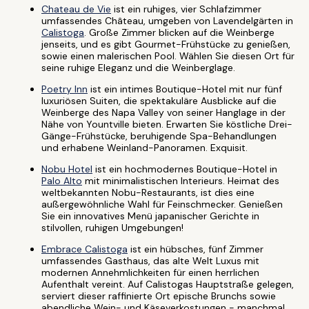
Chateau de Vie
ist ein ruhiges, vier Schlafzimmer
umfassendes Château, umgeben von Lavendelgärten in
Calistoga
. Große Zimmer blicken auf die Weinberge
jenseits, und es gibt Gourmet-Frühstücke zu genießen,
sowie einen malerischen Pool. Wählen Sie diesen Ort für
seine ruhige Eleganz und die Weinberglage.
Poetry Inn
ist ein intimes Boutique-Hotel mit nur fünf
luxuriösen Suiten, die spektakuläre Ausblicke auf die
Weinberge des Napa Valley von seiner Hanglage in der
Nähe von Yountville bieten. Erwarten Sie köstliche Drei-
Gänge-Frühstücke, beruhigende Spa-Behandlungen
und erhabene Weinland-Panoramen. Exquisit.
Nobu Hotel
ist ein hochmodernes Boutique-Hotel in
Palo Alto
mit minimalistischen Interieurs. Heimat des
weltbekannten Nobu-Restaurants, ist dies eine
außergewöhnliche Wahl für Feinschmecker. Genießen
Sie ein innovatives Menü japanischer Gerichte in
stilvollen, ruhigen Umgebungen!
Embrace Calistoga
ist ein hübsches, fünf Zimmer
umfassendes Gasthaus, das alte Welt Luxus mit
modernen Annehmlichkeiten für einen herrlichen
Aufenthalt vereint. Auf Calistogas Hauptstraße gelegen,
serviert dieser raffinierte Ort epische Brunchs sowie
abendliche Wein- und Käseverkostungen - manchmal