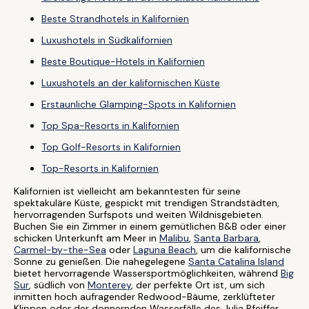
Beste Strandhotels in Kalifornien
Luxushotels in Südkalifornien
Beste Boutique-Hotels in Kalifornien
Luxushotels an der kalifornischen Küste
Erstaunliche Glamping-Spots in Kalifornien
Top Spa-Resorts in Kalifornien
Top Golf-Resorts in Kalifornien
Top-Resorts in Kalifornien
Kalifornien ist vielleicht am bekanntesten für seine
spektakuläre Küste, gespickt mit trendigen Strandstädten,
hervorragenden Surfspots und weiten Wildnisgebieten.
Buchen Sie ein Zimmer in einem gemütlichen B&B oder einer
schicken Unterkunft am Meer in
Malibu
,
Santa Barbara
,
Carmel-by-the-Sea
oder
Laguna Beach
, um die kalifornische
Sonne zu genießen. Die nahegelegene
Santa Catalina Island
bietet hervorragende Wassersportmöglichkeiten, während
Big
Sur
, südlich von
Monterey
, der perfekte Ort ist, um sich
inmitten hoch aufragender Redwood-Bäume, zerklüfteter
Klippen oder der donnernden Wasserfälle des Julia Pfeiffer