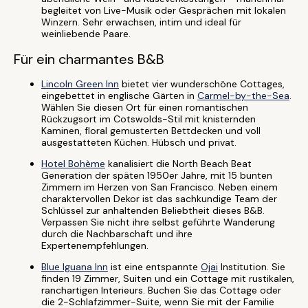
begleitet von Live-Musik oder Gesprächen mit lokalen
Winzern. Sehr erwachsen, intim und ideal für
weinliebende Paare.
Für ein charmantes B&B
Lincoln Green Inn
bietet vier wunderschöne Cottages,
eingebettet in englische Gärten in
Carmel-by-the-Sea
.
Wählen Sie diesen Ort für einen romantischen
Rückzugsort im Cotswolds-Stil mit knisternden
Kaminen, floral gemusterten Bettdecken und voll
ausgestatteten Küchen. Hübsch und privat.
Hotel Bohème
kanalisiert die North Beach Beat
Generation der späten 1950er Jahre, mit 15 bunten
Zimmern im Herzen von San Francisco. Neben einem
charaktervollen Dekor ist das sachkundige Team der
Schlüssel zur anhaltenden Beliebtheit dieses B&B.
Verpassen Sie nicht ihre selbst geführte Wanderung
durch die Nachbarschaft und ihre
Expertenempfehlungen.
Blue Iguana Inn
ist eine entspannte
Ojai
Institution. Sie
finden 19 Zimmer, Suiten und ein Cottage mit rustikalen,
ranchartigen Interieurs. Buchen Sie das Cottage oder
die 2-Schlafzimmer-Suite, wenn Sie mit der Familie