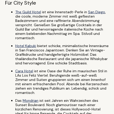
Für City Style
The Guild Hotel
ist eine Innenstadt-Perle in
San Diego
,
die coole, moderne Zimmer mit weiß gefliesten
Badezimmern und eine raffinierte Abendstimmung
verspricht. Genießen Sie großartige Cocktails in der
Guild Bar und hervorragende italienische Küche nach
einem belebenden Nachmittag im Spa. Stilvoll und
romantisch.
Hotel Kabuki
bietet schicke, minimalistische Innenräume
in San Franciscos Japantown. Denken Sie an Vintage-
Grafikdrucke und handgefertigte Holzmöbel. Das
thailändische Restaurant und die japanische Whiskybar
sind hervorragend. Eine schicke Stadtbasis.
Cara Hotel
ist eine Oase der Ruhe im maurischen Stil in
LAs Los Feliz Viertel. Beruhigende weiß-auf-weiß
Zimmer und Suiten gruppieren sich um einen Innenhof
mit einem erfrischenden Pool. Abende bei Kerzenschein
ziehen ein trendiges Publikum an. Lebendig, schick und
romantisch.
Das
Mondrian
ist seit Jahren ein Wahrzeichen des
Sunset Boulevard. Noch glamouröser nach einer
kürzlichen Renovierung, ist dieses Hollywood-Hotel
ideal für hippe Reisende, die Cocktails auf der