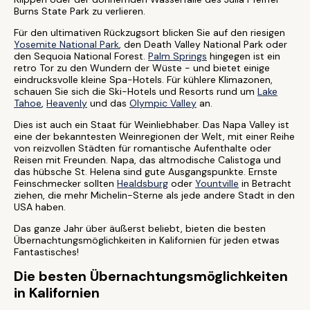
Burns State Park zu verlieren.
Für den ultimativen Rückzugsort blicken Sie auf den riesigen
Yosemite National Park
, den Death Valley National Park oder
den Sequoia National Forest.
Palm Springs
hingegen ist ein
retro Tor zu den Wundern der Wüste - und bietet einige
eindrucksvolle kleine Spa-Hotels. Für kühlere Klimazonen,
schauen Sie sich die Ski-Hotels und Resorts rund um
Lake
Tahoe
,
Heavenly
und das
Olympic Valley
an.
Dies ist auch ein Staat für Weinliebhaber. Das Napa Valley ist
eine der bekanntesten Weinregionen der Welt, mit einer Reihe
von reizvollen Städten für romantische Aufenthalte oder
Reisen mit Freunden. Napa, das altmodische Calistoga und
das hübsche St. Helena sind gute Ausgangspunkte. Ernste
Feinschmecker sollten
Healdsburg
oder
Yountville
in Betracht
ziehen, die mehr Michelin-Sterne als jede andere Stadt in den
USA haben.
Das ganze Jahr über äußerst beliebt, bieten die besten
Übernachtungsmöglichkeiten in Kalifornien für jeden etwas
Fantastisches!
Die besten Übernachtungsmöglichkeiten
in Kalifornien