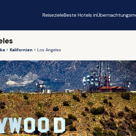
Reiseziele
Beste Hotels in
Übernachtungsmö
eles
ika
Kalifornien
Los Angeles