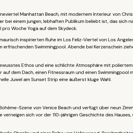
eneviertel Manhattan Beach, mit modernem Interieur von Chri
 der bei einem jungen, lebhaften Publikum beliebt ist, das sich
al pro Woche Yoga auf dem Skydeck.
maurisch inspirierten Ruhe im Los Feliz-Viertel von Los Ange
em erfrischenden Swimmingpool. Abende bei Kerzenschein zieh
wusstes Ethos und eine schlichte Atmosphäre mit poliertem Ze
Bar auf dem Dach, einen Fitnessraum und einen Swimmingpool mi
nelle Juwel am Sunset Strip eine äußerst kluge Wahl.
 Bohème-Szene von Venice Beach und verfügt über neun Zimme
e verneigen sich vor der 110-jährigen Geschichte des Hauses,