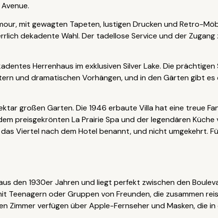
 Avenue.
amour, mit gewagten Tapeten, lustigen Drucken und Retro-Mö
 herrlich dekadente Wahl. Der tadellose Service und der Zug
adentes Herrenhaus im exklusiven Silver Lake. Die prächtigen S
ern und dramatischen Vorhängen, und in den Gärten gibt es 
Hektar großen Garten. Die 1946 erbaute Villa hat eine treue 
dem preisgekrönten La Prairie Spa und der legendären Küche
 das Viertel nach dem Hotel benannt, und nicht umgekehrt. Fü
 aus den 1930er Jahren und liegt perfekt zwischen den Boule
en mit Teenagern oder Gruppen von Freunden, die zusammen rei
en Zimmer verfügen über Apple-Fernseher und Masken, die 