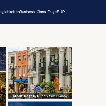
glichkeiten
Business-Class-Flüge
EUR
Select currency
Kredit:
Image by D Thory from Pixabay