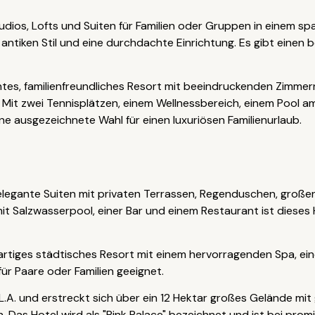
udios, Lofts und Suiten für Familien oder Gruppen in einem s
 antiken Stil und eine durchdachte Einrichtung. Es gibt einen
entes, familienfreundliches Resort mit beeindruckenden Zimme
Mit zwei Tennisplätzen, einem Wellnessbereich, einem Pool a
ine ausgezeichnete Wahl für einen luxuriösen Familienurlaub.
elegante Suiten mit privaten Terrassen, Regenduschen, große
t Salzwasserpool, einer Bar und einem Restaurant ist dieses H
ßartiges städtisches Resort mit einem hervorragenden Spa, ei
ür Paare oder Familien geeignet.
 L.A. und erstreckt sich über ein 12 Hektar großes Gelände m
as Hotel wird als "Pink Palace" bezeichnet und ist bei prom