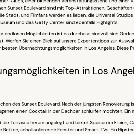
inner-Clubs, einer blühenden Veranstaltungsszene und einer V
chen Sunset Boulevard sind mit Top-Attraktionen, Geschäften 
e Stadt, und Filmfans werden es lieben, die Universal Studio
useum und das Getty Center sind ebenfalls Highlights.
r endlosen Möglichkeiten ist es durchaus sinnvoll, sich Geda
. Werfen Sie einen Blick auf unsere Expertentipps zur Auswahl
er besten Übernachtungsmöglichkeiten in Los Angeles. Diese Pe
ngsmöglichkeiten in Los Ange
eichen des Sunset Boulevard. Nach der jüngsten Renovierung i
usgehen einen Cocktail in der Dachbar schlürfen möchten. Ein
ie Terrasse herum angelegt und bietet Speisen im Freien, Cab
etten, schallisolierende Fenster und Smart-TVs. Ein Hipster