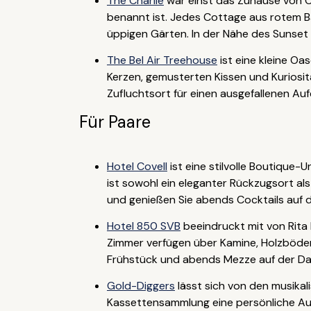
The Charlie
war einst das Zuhause von C
benannt ist. Jedes Cottage aus rotem B
üppigen Gärten. In der Nähe des Sunset B
The Bel Air Treehouse
ist eine kleine Oa
Kerzen, gemusterten Kissen und Kuriosit
Zufluchtsort für einen ausgefallenen Auf
Für Paare
Hotel Covell
ist eine stilvolle Boutique-
ist sowohl ein eleganter Rückzugsort al
und genießen Sie abends Cocktails auf
Hotel 850 SVB
beeindruckt mit von Rita 
Zimmer verfügen über Kamine, Holzböde
Frühstück und abends Mezze auf der Dac
Gold-Diggers
lässt sich von den musikal
Kassettensammlung eine persönliche Ausw