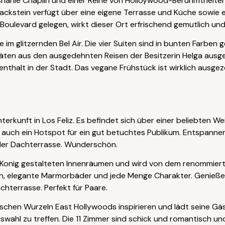
harlie Chaplin und einer Reihe von Holloywood-Berühmtheite
ackstein verfügt über eine eigene Terrasse und Küche sowie
oulevard gelegen, wirkt dieser Ort erfrischend gemutlich und 
se im glitzernden Bel Air. Die vier Suiten sind in bunten Farbe
äten aus den ausgedehnten Reisen der Besitzerin Helga ausge
enthalt in der Stadt. Das vegane Frühstück ist wirklich ausgez
Unterkunft in Los Feliz. Es befindet sich über einer beliebten
s auch ein Hotspot für ein gut betuchtes Publikum. Entspannen
 der Dachterrasse. Wunderschön.
Konig gestalteten Innenräumen und wird von dem renommierten 
n, elegante Marmorbäder und jede Menge Charakter. Genieße
hterrasse. Perfekt für Paare.
ischen Wurzeln East Hollywoods inspirieren und lädt seine Gäs
ahl zu treffen. Die 11 Zimmer sind schick und romantisch und