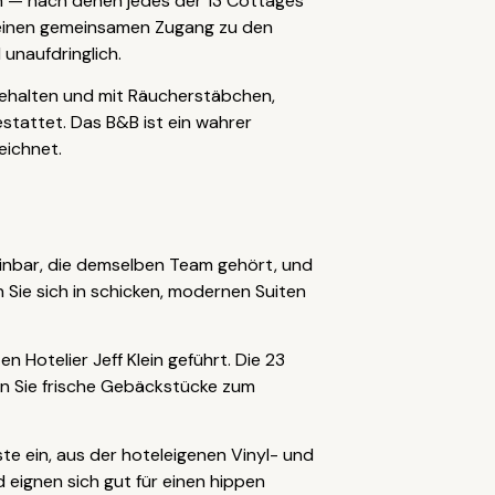
n — nach denen jedes der 13 Cottages
 einen gemeinsamen Zugang zu den
unaufdringlich.
n gehalten und mit Räucherstäbchen,
stattet. Das B&B ist ein wahrer
eichnet.
 Weinbar, die demselben Team gehört, und
 Sie sich in schicken, modernen Suiten
Hotelier Jeff Klein geführt. Die 23
n Sie frische Gebäckstücke zum
te ein, aus der hoteleigenen Vinyl- und
 eignen sich gut für einen hippen