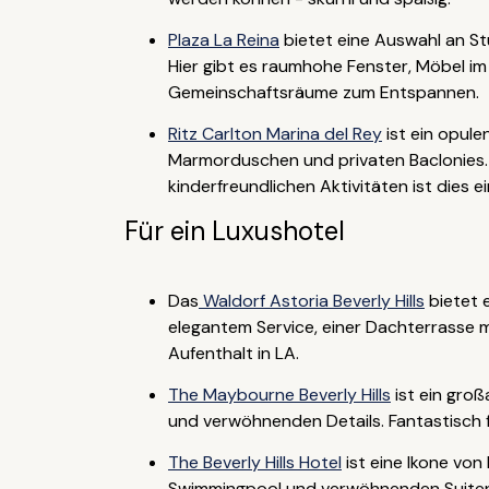
Plaza La Reina
bietet eine Auswahl an St
Hier gibt es raumhohe Fenster, Möbel im
Gemeinschaftsräume zum Entspannen.
Ritz Carlton Marina del Rey
ist ein opul
Marmorduschen und privaten Baclonies. 
kinderfreundlichen Aktivitäten ist dies e
Für ein Luxushotel
Das
Waldorf Astoria Beverly Hills
bietet 
elegantem Service, einer Dachterrasse mi
Aufenthalt in LA.
The Maybourne Beverly Hills
ist ein gro
und verwöhnenden Details. Fantastisch f
The Beverly Hills Hotel
ist eine Ikone von
Swimmingpool und verwöhnenden Suiten. D