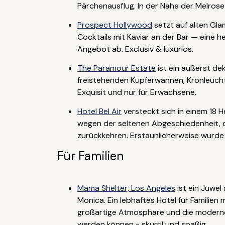
Pärchenausflug. In der Nähe der Melrose
Prospect Hollywood
setzt auf alten Gl
Cocktails mit Kaviar an der Bar — eine
Angebot ab. Exclusiv & luxuriös.
The Paramour Estate
ist ein äußerst dek
freistehenden Kupferwannen, Kronleucht
Exquisit und nur für Erwachsene.
Hotel Bel Air
versteckt sich in einem 18 
wegen der seltenen Abgeschiedenheit, 
zurückkehren. Erstaunlicherweise wurde
Für Familien
Mama Shelter, Los Angeles
ist ein Juwel
Monica. Ein lebhaftes Hotel für Famili
großartige Atmosphäre und die modern
werden können - skurril und spaßig.