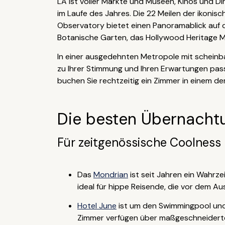
LA ist voller Märkte und Museen, Kinos und D
im Laufe des Jahres. Die 22 Meilen der ikonis
Observatory bietet einen Panoramablick auf di
Botanische Garten, das Hollywood Heritage M
In einer ausgedehnten Metropole mit scheinba
zu Ihrer Stimmung und Ihren Erwartungen passt
buchen Sie rechtzeitig ein Zimmer in einem d
Die besten Übernachtu
Für zeitgenössische Coolness
Das
Mondrian
ist seit Jahren ein Wahrz
ideal für hippe Reisende, die vor dem A
Hotel June
ist um den Swimmingpool und d
Zimmer verfügen über maßgeschneiderte B