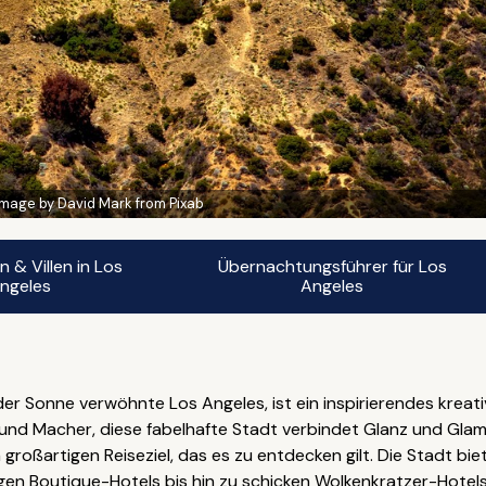
Image by David Mark from Pixab
& Villen in Los
Übernachtungsführer für Los
ngeles
Angeles
 Sonne verwöhnte Los Angeles, ist ein inspirierendes kreati
r und Macher, diese fabelhafte Stadt verbindet Glanz und Gla
 großartigen Reiseziel, das es zu entdecken gilt. Die Stadt b
gen Boutique-Hotels bis hin zu schicken Wolkenkratzer-Hotel