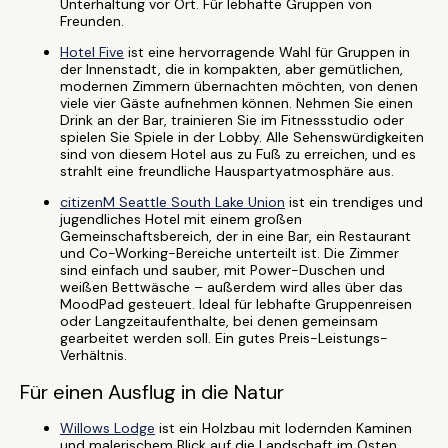
Unterhaltung vor Ort. Für lebhafte Gruppen von
Freunden.
Hotel Five
ist eine hervorragende Wahl für Gruppen in
der Innenstadt, die in kompakten, aber gemütlichen,
modernen Zimmern übernachten möchten, von denen
viele vier Gäste aufnehmen können. Nehmen Sie einen
Drink an der Bar, trainieren Sie im Fitnessstudio oder
spielen Sie Spiele in der Lobby. Alle Sehenswürdigkeiten
sind von diesem Hotel aus zu Fuß zu erreichen, und es
strahlt eine freundliche Hauspartyatmosphäre aus.
citizenM Seattle South Lake Union
ist ein trendiges und
jugendliches Hotel mit einem großen
Gemeinschaftsbereich, der in eine Bar, ein Restaurant
und Co-Working-Bereiche unterteilt ist. Die Zimmer
sind einfach und sauber, mit Power-Duschen und
weißen Bettwäsche – außerdem wird alles über das
MoodPad gesteuert. Ideal für lebhafte Gruppenreisen
oder Langzeitaufenthalte, bei denen gemeinsam
gearbeitet werden soll. Ein gutes Preis-Leistungs-
Verhältnis.
Für einen Ausflug in die Natur
Willows Lodge
ist ein Holzbau mit lodernden Kaminen
und malerischem Blick auf die Landschaft im Osten