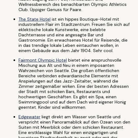
Wellnessbereich des benachbarten Olympic Athletics
Club. Üppiger Genuss für Paare.
The State Hotel
ist ein hippes Boutique-Hotel mit
industriellem Flair im Stadtzentrum. Freuen Sie sich auf
eklektische lokale Kunstwerke, eine belebte
Dachterrasse und eine angesagte Bar und
Gastronomie. Ein erwachsenes Hotel für Reisende, die
in das trendige lokale Leben eintauchen wollen, in
einem Gebäude aus dem Jahr 1904. Sehr cool.
Fairmont Olympic Hotel
bietet eine anspruchsvolle
Mischung aus Alt und Neu in einem imposanten
Wahrzeichen von Seattle. Die großen öffentlichen
Bereiche verbinden edwardianische Elemente mit
Anspielungen auf das Jazz-Zeitalter, während die
Zimmer zeitgemäßer wirken. Eine der besten Adressen
der Stadt mit schicken Bars, Restaurants und
hochwertigen Geschäften. Es gibt ein Spa, einen
Swimmingpool und auf dem Dach wird eigener Honig
geerntet. Kinder sind willkommen.
Edgewater
liegt direkt am Wasser von Seattle und
verspricht einen Panoramablick auf den Ozean von den
Suiten mit Meerblick oder dem schicken Restaurant.
Eine erstklassige Wahl für einen einzigartigen und
luxuriösen Stadtaufenthalt zu zweit oder mit der