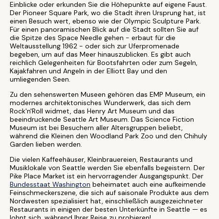
Einblicke oder erkunden Sie die Höhepunkte auf eigene Faust.
Der Pioneer Square Park, wo die Stadt ihren Ursprung hat, ist
einen Besuch wert, ebenso wie der Olympic Sculpture Park.
Für einen panoramischen Blick auf die Stadt sollten Sie auf
die Spitze des Space Needle gehen - erbaut für die
Weltausstellung 1962 - oder sich zur Uferpromenade
begeben, um auf das Meer hinauszublicken. Es gibt auch
reichlich Gelegenheiten für Bootsfahrten oder zum Segeln,
Kajakfahren und Angeln in der Elliott Bay und den
umliegenden Seen.
Zu den sehenswerten Museen gehören das EMP Museum, ein
modernes architektonisches Wunderwerk, das sich dem
Rock'n'Roll widmet, das Henry Art Museum und das
beeindruckende Seattle Art Museum. Das Science Fiction
Museum ist bei Besuchern aller Altersgruppen beliebt,
während die Kleinen den Woodland Park Zoo und den Chihuly
Garden lieben werden.
Die vielen Kaffeehäuser, Kleinbrauereien, Restaurants und
Musiklokale von Seattle werden Sie ebenfalls begeistern. Der
Pike Place Market ist ein hervorragender Ausgangspunkt. Der
Bundesstaat Washington
beheimatet auch eine aufkeimende
Feinschmeckerszene, die sich auf saisonale Produkte aus dem
Nordwesten spezialisiert hat, einschließlich ausgezeichneter
Restaurants in einigen der besten Unterkünfte in Seattle — es
lohnt sich, während Ihrer Reise zu probieren!