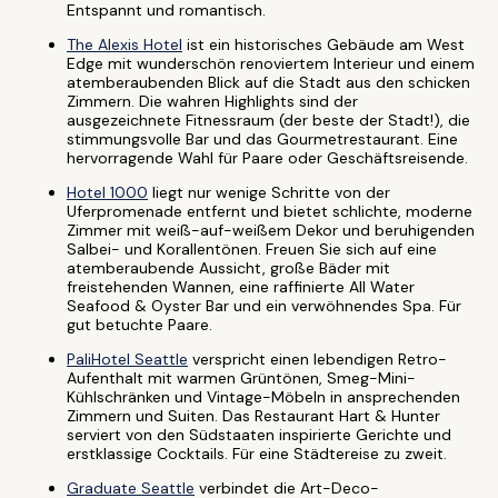
Entspannt und romantisch.
The Alexis Hotel
ist ein historisches Gebäude am West
Edge mit wunderschön renoviertem Interieur und einem
atemberaubenden Blick auf die Stadt aus den schicken
Zimmern. Die wahren Highlights sind der
ausgezeichnete Fitnessraum (der beste der Stadt!), die
stimmungsvolle Bar und das Gourmetrestaurant. Eine
hervorragende Wahl für Paare oder Geschäftsreisende.
Hotel 1000
liegt nur wenige Schritte von der
Uferpromenade entfernt und bietet schlichte, moderne
Zimmer mit weiß-auf-weißem Dekor und beruhigenden
Salbei- und Korallentönen. Freuen Sie sich auf eine
atemberaubende Aussicht, große Bäder mit
freistehenden Wannen, eine raffinierte All Water
Seafood & Oyster Bar und ein verwöhnendes Spa. Für
gut betuchte Paare.
PaliHotel Seattle
verspricht einen lebendigen Retro-
Aufenthalt mit warmen Grüntönen, Smeg-Mini-
Kühlschränken und Vintage-Möbeln in ansprechenden
Zimmern und Suiten. Das Restaurant Hart & Hunter
serviert von den Südstaaten inspirierte Gerichte und
erstklassige Cocktails. Für eine Städtereise zu zweit.
Graduate Seattle
verbindet die Art-Deco-