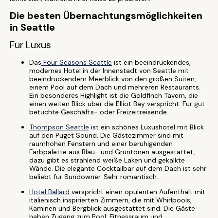
Die besten Übernachtungsmöglichkeiten
in Seattle
Für Luxus
Das
Four Seasons Seattle
ist ein beeindruckendes,
modernes Hotel in der Innenstadt von Seattle mit
beeindruckendem Meerblick von den großen Suiten,
einem Pool auf dem Dach und mehreren Restaurants.
Ein besonderes Highlight ist die Goldfinch Tavern, die
einen weiten Blick über die Elliot Bay verspricht. Für gut
betuchte Geschäfts- oder Freizeitreisende.
Thompson Seattle
ist ein schönes Luxushotel mit Blick
auf den Puget Sound. Die Gästezimmer sind mit
raumhohen Fenstern und einer beruhigenden
Farbpalette aus Blau- und Grüntönen ausgestattet,
dazu gibt es strahlend weiße Laken und gekalkte
Wände. Die elegante Cocktailbar auf dem Dach ist sehr
beliebt für Sundowner. Sehr romantisch.
Hotel Ballard
verspricht einen opulenten Aufenthalt mit
italienisch inspirierten Zimmern, die mit Whirlpools,
Kaminen und Bergblick ausgestattet sind. Die Gäste
haben Zugang zum Pool, Fitnessraum und