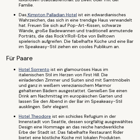
Familie.
Das
Kimpton Palladian Hotel
ist ein edwardianisches
Wahrzeichen, das sich in eine trendige Haus verwandelt
hat. Freuen Sie sich auf Pop-Art-Kissen, schwarze
Wände, große Badewannen und traditionell anmutende
Porträts, die das Rock'n'Roll-Erbe von Belltown
spielerisch aufgreifen. Die fabelhafte Küche und eine Bar
im Speakeasy-Stil ziehen ein cooles Publikum an.
Für Paare
Hotel Sorrento
ist ein glamouröses Haus im
italienischen Stil im Herzen von First Hill. Die
einladenden Zimmer und Suiten sind mit Samtmöbeln
und ganz in weißem venezianischem Marmor
gehaltenen Bädern ausgestattet. Genießen Sie einen
Drink am Nachmittag im europäischen Garten und
lassen Sie den Abend in der Bar im Speakeasy-Stil
ausklingen. Sehr elegant.
Hotel Theodore
ist ein schickes Refugium in der
Innenstadt von Seattle, dessen sorgfältig ausgewähltes
Design eine Hommage an das reiche handwerkliche
Erbe der Stadt ist. Das fabelhafte Restaurant Rider
bietet eine köstliche Küche mit lokalen Produkten.