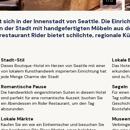
1 / 12
 sich in der Innenstadt von Seattle. Die Einri
 der Stadt mit handgefertigten Möbeln aus d
estaurant Rider bietet schlichte, regionale Kü
Stadt-Stil
Lokale 
Dieses Boutique-Hotel im Herzen von Seattle mit einer
Das Hotel
von lokalem Kunsthandwerk inspirierten Einrichtung hat
erkunden
jede Menge Charme der Stadt
sind zu F
Romantische Pause
Segeln
Die handwerklich eingerichteten Suiten in diesem Hotel
Für eine
sind perfekt für eine romantische Auszeit; buchen Sie
Tag sollt
ein Abendessen im Rider Restaurant, um den Tag
Geschich
abzurunden.
Bootsfah
Lokale Märkte
Musee
Kaufen Sie ein wie ein Einheimischer und besuchen Sie
Verbringe