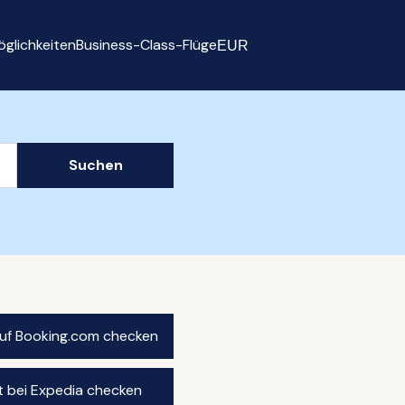
glichkeiten
Business-Class-Flüge
EUR
Select currency
Suchen
auf Booking.com checken
t bei Expedia checken