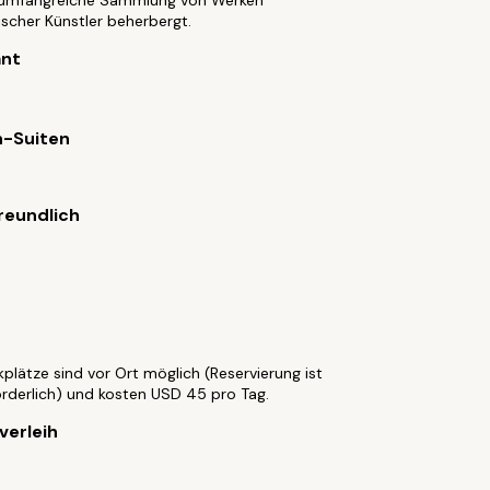
 umfangreiche Sammlung von Werken
scher Künstler beherbergt.
nt
n-Suiten
reundlich
kplätze sind vor Ort möglich (Reservierung ist
orderlich) und kosten USD 45 pro Tag.
verleih