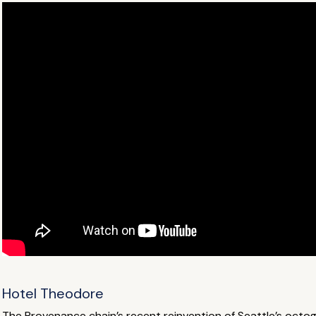
Hotel Theodore
The Provenance chain’s recent reinvention of Seattle’s octog