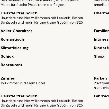
den berühmten Pike Place Market, einen beliebten
das eine
Markt für frische Produkte in der Region.
amerikani
Haustierfreundlich
Charma
Haustiere sind hier willkommen mit Leckerlis, Betten,
Schüsseln und mehr für eine kleine Gebühr von $25
Voller Charakter
Familie
Romantisch
Intimes
Klimatisierung
Kinderf
Schick
Shop
Restaurant
Zimmer
Parken
153 Zimmer in diesem Hotel
Privatpar
nicht erf
Haustierfreundlich
Fahrrad
Haustiere sind hier willkommen mit Leckerlis, Betten,
Schüsseln und mehr für eine kleine Gebühr von $25