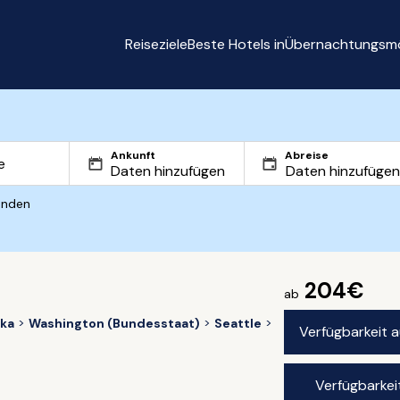
Reiseziele
Beste Hotels in
Übernachtungsmö
Ankunft
Abreise
inden
204€
ab
ika
Washington (Bundesstaat)
Seattle
Verfügbarkeit 
Verfügbarkei