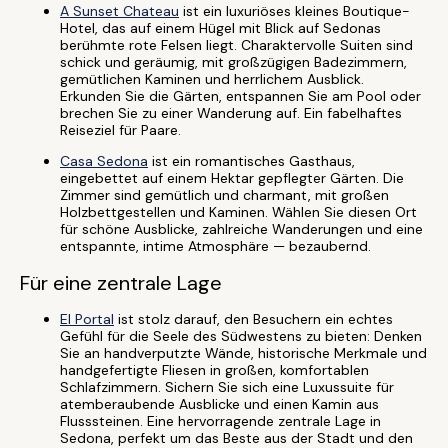
A Sunset Chateau
ist ein luxuriöses kleines Boutique-
Hotel, das auf einem Hügel mit Blick auf Sedonas
berühmte rote Felsen liegt. Charaktervolle Suiten sind
schick und geräumig, mit großzügigen Badezimmern,
gemütlichen Kaminen und herrlichem Ausblick.
Erkunden Sie die Gärten, entspannen Sie am Pool oder
brechen Sie zu einer Wanderung auf. Ein fabelhaftes
Reiseziel für Paare.
Casa Sedona
ist ein romantisches Gasthaus,
eingebettet auf einem Hektar gepflegter Gärten. Die
Zimmer sind gemütlich und charmant, mit großen
Holzbettgestellen und Kaminen. Wählen Sie diesen Ort
für schöne Ausblicke, zahlreiche Wanderungen und eine
entspannte, intime Atmosphäre — bezaubernd.
Für eine zentrale Lage
El Portal
ist stolz darauf, den Besuchern ein echtes
Gefühl für die Seele des Südwestens zu bieten: Denken
Sie an handverputzte Wände, historische Merkmale und
handgefertigte Fliesen in großen, komfortablen
Schlafzimmern. Sichern Sie sich eine Luxussuite für
atemberaubende Ausblicke und einen Kamin aus
Flusssteinen. Eine hervorragende zentrale Lage in
Sedona, perfekt um das Beste aus der Stadt und den