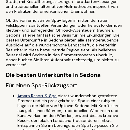
Stadt, mit Kristallheilungssitzungen, Tarotkarten-Lesungen
und traditionellen alternativen Heilmethoden, inspiriert von
den Praktiken der amerikanischen Ureinwohner.
Ob Sie von erholsamen Spa-Tagen inmitten der roten
Felsklippen, spirituellen Verbindungen oder herausfordernden
Kletter- und aufregenden Offroad-Abenteuern träumen,
Sedona ist eine fantastische Basis für Ihre Erkundungen. Die
besten Unterkünfte in Sedona bieten alle atemberaubende
Ausblicke auf die wunderschöne Landschaft, die weiterhin
Besucher in diese bezaubernde Region zieht. Als beliebtes
Reiseziel wird Sedona in den Sommermonaten überfüllt,
daher buchen Sie Ihren Aufenthalt rechtzeitig, um nichts zu
verpassen!
Die besten Unterkünfte in Sedona
Für einen Spa-Rückzugsort
Amara Resort & Spa
bietet wunderschön gestaltete
Zimmer und ein preisgekröntes Spa in einer ruhigen
Lage in der Nähe von Uptown Sedona. Mit Kopfteilern
aus gefallenen Bäumen, traditionellen Webereien und
Kunstwerken an den Wänden, erweist dieses kreative
Resort der lokalen Landschaft besonderen Tribut.
Entspannen Sie im beruhigenden Spa (verpassen Sie