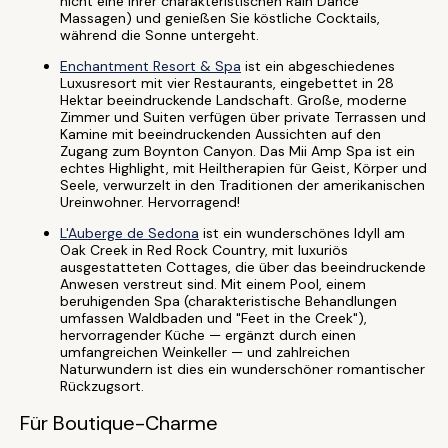
nicht eine ihrer charakteristischen Rain Dance
Massagen) und genießen Sie köstliche Cocktails,
während die Sonne untergeht.
Enchantment Resort & Spa
ist ein abgeschiedenes
Luxusresort mit vier Restaurants, eingebettet in 28
Hektar beeindruckende Landschaft. Große, moderne
Zimmer und Suiten verfügen über private Terrassen und
Kamine mit beeindruckenden Aussichten auf den
Zugang zum Boynton Canyon. Das Mii Amp Spa ist ein
echtes Highlight, mit Heiltherapien für Geist, Körper und
Seele, verwurzelt in den Traditionen der amerikanischen
Ureinwohner. Hervorragend!
L'Auberge de Sedona
ist ein wunderschönes Idyll am
Oak Creek in Red Rock Country, mit luxuriös
ausgestatteten Cottages, die über das beeindruckende
Anwesen verstreut sind. Mit einem Pool, einem
beruhigenden Spa (charakteristische Behandlungen
umfassen Waldbaden und "Feet in the Creek"),
hervorragender Küche — ergänzt durch einen
umfangreichen Weinkeller — und zahlreichen
Naturwundern ist dies ein wunderschöner romantischer
Rückzugsort.
Für Boutique-Charme