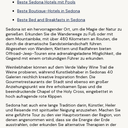
Beste Sedona Hotels mit Pools
Beste Boutique-Hotels in Sedona
Beste Bed and Breakfasts in Sedona
Sedona ist ein hervorragender Ort, um die Magie der Natur zu
genießen. Erkunden Sie die Wanderwege zu Fuß oder mit
dem Mountainbike, mit über 480 Kilometern an Routen, die
durch die dramatische Sandsteinlandschaft führen.
Abgesehen von Wandern, Klettern und Radfahren bieten
Offroad-Jeep-Touren eine adrenalingeladene Möglichkeit, die
Gegend mit einem ortskundigen Führer zu erkunden.
Weinliebhaber können auf dem Verde Valley Wine Trail die
Weine probieren, während Kunstliebhaber in Sedonas 40
Galerien reichlich kreative Inspiration finden. Die
Gourmetrestaurants der Stadt sind ebenso ein großer
Anziehungspunkt wie ihre erholsamen Spas und die
beeindruckende Chapel of the Holy Cross, eingebettet in
hoch aufragende rote Klippen.
Sedona hat auch eine lange Tradition darin, Künstler, Heiler
und Reisende mit spiritueller Neigung anzuziehen. Machen Sie
eine geführte Tour zu den vier Hauptvortexen der Region, von
denen angenommen wird, dass sie die Energie der Erde
ausstrahlen, oder erkunden Sie alternative Therapien in der