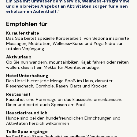
Ein Spa mit umfassendem Service, Wellness-Programme
und ein breites Angebot an Aktivitäten sorgen für einen
erholsamen Aufenthalt.”
Empfohlen für
Kuraufenthalte
Das Spa bietet spezielle Körperarbeit, von Sedona inspirierte
Massagen, Meditation, Wellness-Kurse und Yoga Nidra zur
totalen Verjüngung
Aktivurlaub
Ob Sie nun wandern, mountainbiken, Kajak fahren oder reiten
wollen, dies ist ein Mekka für Abenteuerlustige.
Hotel Unterhaltung
Das Hotel bietet jede Menge Spaß im Haus, darunter
Riesenschach, Cornhole, Rasen-Darts und Krocket.
Restaurant
Rascal ist eine Hommage an das klassische amerikanische
Diner und bietet auch Speisen am Pool
Haustierfreundlich
Hunde sind bei den hundefreundlichen Einrichtungen und
Aktivitäten herzlich willkommen
Tolle Spaziergänge
Im Red Rock State Park gibt es endlose Wanderwege zu