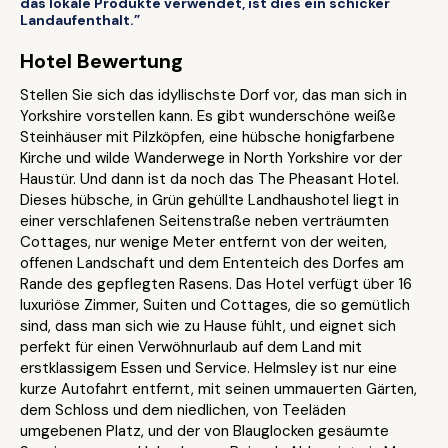
das lokale Produkte verwendet, ist dies ein schicker
Landaufenthalt.”
Hotel Bewertung
Stellen Sie sich das idyllischste Dorf vor, das man sich in
Yorkshire vorstellen kann. Es gibt wunderschöne weiße
Steinhäuser mit Pilzköpfen, eine hübsche honigfarbene
Kirche und wilde Wanderwege in North Yorkshire vor der
Haustür. Und dann ist da noch das The Pheasant Hotel.
Dieses hübsche, in Grün gehüllte Landhaushotel liegt in
einer verschlafenen Seitenstraße neben verträumten
Cottages, nur wenige Meter entfernt von der weiten,
offenen Landschaft und dem Ententeich des Dorfes am
Rande des gepflegten Rasens. Das Hotel verfügt über 16
luxuriöse Zimmer, Suiten und Cottages, die so gemütlich
sind, dass man sich wie zu Hause fühlt, und eignet sich
perfekt für einen Verwöhnurlaub auf dem Land mit
erstklassigem Essen und Service. Helmsley ist nur eine
kurze Autofahrt entfernt, mit seinen ummauerten Gärten,
dem Schloss und dem niedlichen, von Teeläden
umgebenen Platz, und der von Blauglocken gesäumte