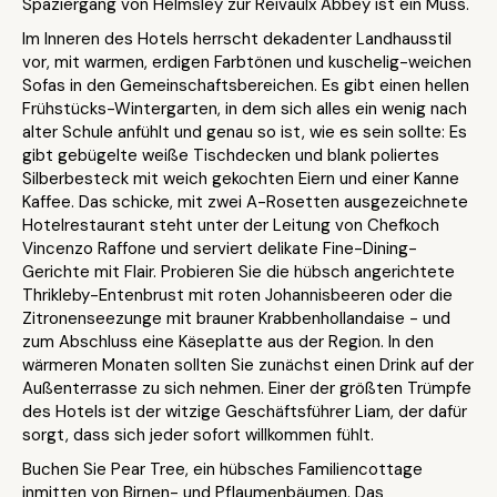
Spaziergang von Helmsley zur Reivaulx Abbey ist ein Muss.
Im Inneren des Hotels herrscht dekadenter Landhausstil
vor, mit warmen, erdigen Farbtönen und kuschelig-weichen
Sofas in den Gemeinschaftsbereichen. Es gibt einen hellen
Frühstücks-Wintergarten, in dem sich alles ein wenig nach
alter Schule anfühlt und genau so ist, wie es sein sollte: Es
gibt gebügelte weiße Tischdecken und blank poliertes
Silberbesteck mit weich gekochten Eiern und einer Kanne
Kaffee. Das schicke, mit zwei A-Rosetten ausgezeichnete
Hotelrestaurant steht unter der Leitung von Chefkoch
Vincenzo Raffone und serviert delikate Fine-Dining-
Gerichte mit Flair. Probieren Sie die hübsch angerichtete
Thrikleby-Entenbrust mit roten Johannisbeeren oder die
Zitronenseezunge mit brauner Krabbenhollandaise - und
zum Abschluss eine Käseplatte aus der Region. In den
wärmeren Monaten sollten Sie zunächst einen Drink auf der
Außenterrasse zu sich nehmen. Einer der größten Trümpfe
des Hotels ist der witzige Geschäftsführer Liam, der dafür
sorgt, dass sich jeder sofort willkommen fühlt.
Buchen Sie Pear Tree, ein hübsches Familiencottage
inmitten von Birnen- und Pflaumenbäumen. Das