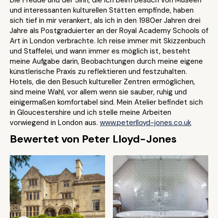
Die Freude und der Sinn, die ich beim Besuch von Museen
und interessanten kulturellen Stätten empfinde, haben
sich tief in mir verankert, als ich in den 1980er Jahren drei
Jahre als Postgraduierter an der Royal Academy Schools of
Art in London verbrachte. Ich reise immer mit Skizzenbuch
und Staffelei, und wann immer es möglich ist, besteht
meine Aufgabe darin, Beobachtungen durch meine eigene
künstlerische Praxis zu reflektieren und festzuhalten.
Hotels, die den Besuch kultureller Zentren ermöglichen,
sind meine Wahl, vor allem wenn sie sauber, ruhig und
einigermaßen komfortabel sind. Mein Atelier befindet sich
in Gloucestershire und ich stelle meine Arbeiten
vorwiegend in London aus.
www.peterlloyd-jones.co.uk
Bewertet von Peter Lloyd-Jones