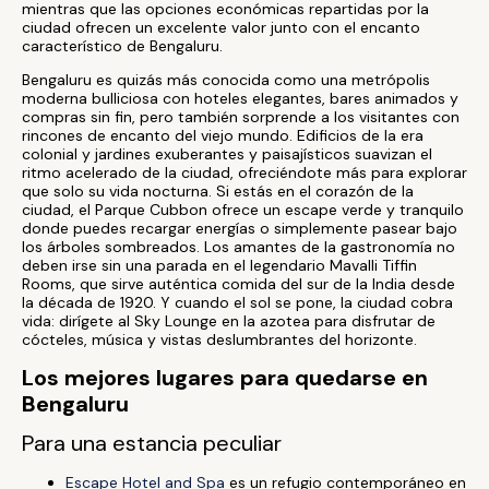
mientras que las opciones económicas repartidas por la
ciudad ofrecen un excelente valor junto con el encanto
característico de Bengaluru.
Bengaluru es quizás más conocida como una metrópolis
moderna bulliciosa con hoteles elegantes, bares animados y
compras sin fin, pero también sorprende a los visitantes con
rincones de encanto del viejo mundo. Edificios de la era
colonial y jardines exuberantes y paisajísticos suavizan el
ritmo acelerado de la ciudad, ofreciéndote más para explorar
que solo su vida nocturna. Si estás en el corazón de la
ciudad, el Parque Cubbon ofrece un escape verde y tranquilo
donde puedes recargar energías o simplemente pasear bajo
los árboles sombreados. Los amantes de la gastronomía no
deben irse sin una parada en el legendario Mavalli Tiffin
Rooms, que sirve auténtica comida del sur de la India desde
la década de 1920. Y cuando el sol se pone, la ciudad cobra
vida: dirígete al Sky Lounge en la azotea para disfrutar de
cócteles, música y vistas deslumbrantes del horizonte.
Los mejores lugares para quedarse en
Bengaluru
Para una estancia peculiar
Escape Hotel and Spa
es un refugio contemporáneo en