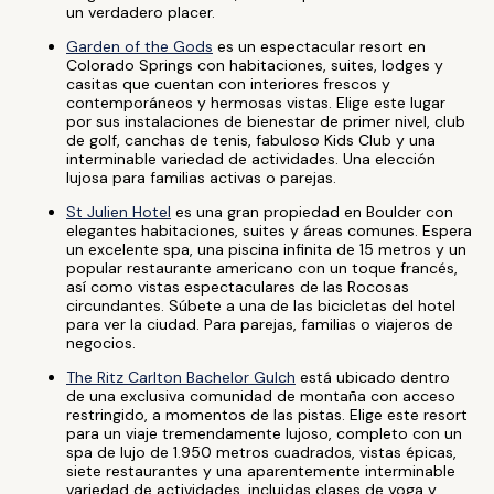
un verdadero placer.
Garden of the Gods
es un espectacular resort en
Colorado Springs con habitaciones, suites, lodges y
casitas que cuentan con interiores frescos y
contemporáneos y hermosas vistas. Elige este lugar
por sus instalaciones de bienestar de primer nivel, club
de golf, canchas de tenis, fabuloso Kids Club y una
interminable variedad de actividades. Una elección
lujosa para familias activas o parejas.
St Julien Hotel
es una gran propiedad en Boulder con
elegantes habitaciones, suites y áreas comunes. Espera
un excelente spa, una piscina infinita de 15 metros y un
popular restaurante americano con un toque francés,
así como vistas espectaculares de las Rocosas
circundantes. Súbete a una de las bicicletas del hotel
para ver la ciudad. Para parejas, familias o viajeros de
negocios.
The Ritz Carlton Bachelor Gulch
está ubicado dentro
de una exclusiva comunidad de montaña con acceso
restringido, a momentos de las pistas. Elige este resort
para un viaje tremendamente lujoso, completo con un
spa de lujo de 1.950 metros cuadrados, vistas épicas,
siete restaurantes y una aparentemente interminable
variedad de actividades, incluidas clases de yoga y