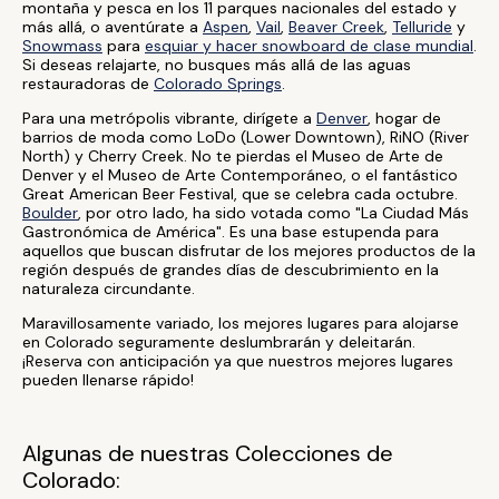
montaña y pesca en los 11 parques nacionales del estado y
más allá, o aventúrate a
Aspen
,
Vail
,
Beaver Creek
,
Telluride
y
Snowmass
para
esquiar y hacer snowboard de clase mundial
.
Si deseas relajarte, no busques más allá de las aguas
restauradoras de
Colorado Springs
.
Para una metrópolis vibrante, dirígete a
Denver
, hogar de
barrios de moda como LoDo (Lower Downtown), RiNO (River
North) y Cherry Creek. No te pierdas el Museo de Arte de
Denver y el Museo de Arte Contemporáneo, o el fantástico
Great American Beer Festival, que se celebra cada octubre.
Boulder
, por otro lado, ha sido votada como "La Ciudad Más
Gastronómica de América". Es una base estupenda para
aquellos que buscan disfrutar de los mejores productos de la
región después de grandes días de descubrimiento en la
naturaleza circundante.
Maravillosamente variado, los mejores lugares para alojarse
en Colorado seguramente deslumbrarán y deleitarán.
¡Reserva con anticipación ya que nuestros mejores lugares
pueden llenarse rápido!
Algunas de nuestras Colecciones de
Colorado: