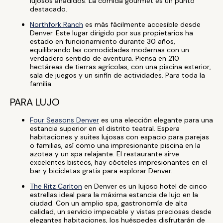
lujosos añadidos. La comida gourmet es un punto
destacado.
Northfork Ranch
es más fácilmente accesible desde
Denver. Este lugar dirigido por sus propietarios ha
estado en funcionamiento durante 30 años,
equilibrando las comodidades modernas con un
verdadero sentido de aventura. Piensa en 210
hectáreas de tierras agrícolas, con una piscina exterior,
sala de juegos y un sinfín de actividades. Para toda la
familia.
PARA LUJO
Four Seasons Denver
es una elección elegante para una
estancia superior en el distrito teatral. Espera
habitaciones y suites lujosas con espacio para parejas
o familias, así como una impresionante piscina en la
azotea y un spa relajante. El restaurante sirve
excelentes bistecs, hay cócteles impresionantes en el
bar y bicicletas gratis para explorar Denver.
The Ritz Carlton
en Denver es un lujoso hotel de cinco
estrellas ideal para la máxima estancia de lujo en la
ciudad. Con un amplio spa, gastronomía de alta
calidad, un servicio impecable y vistas preciosas desde
elegantes habitaciones, los huéspedes disfrutarán de