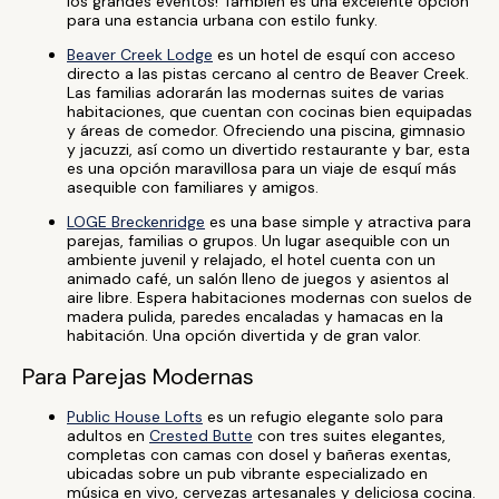
los grandes eventos! También es una excelente opción
para una estancia urbana con estilo funky.
Beaver Creek Lodge
es un hotel de esquí con acceso
directo a las pistas cercano al centro de Beaver Creek.
Las familias adorarán las modernas suites de varias
habitaciones, que cuentan con cocinas bien equipadas
y áreas de comedor. Ofreciendo una piscina, gimnasio
y jacuzzi, así como un divertido restaurante y bar, esta
es una opción maravillosa para un viaje de esquí más
asequible con familiares y amigos.
LOGE Breckenridge
es una base simple y atractiva para
parejas, familias o grupos. Un lugar asequible con un
ambiente juvenil y relajado, el hotel cuenta con un
animado café, un salón lleno de juegos y asientos al
aire libre. Espera habitaciones modernas con suelos de
madera pulida, paredes encaladas y hamacas en la
habitación. Una opción divertida y de gran valor.
Para Parejas Modernas
Public House Lofts
es un refugio elegante solo para
adultos en
Crested Butte
con tres suites elegantes,
completas con camas con dosel y bañeras exentas,
ubicadas sobre un pub vibrante especializado en
música en vivo, cervezas artesanales y deliciosa cocina.