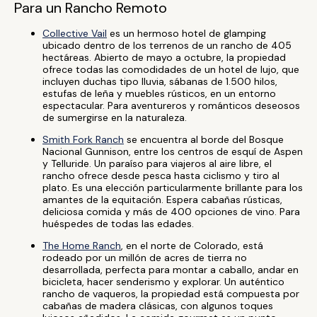
Para un Rancho Remoto
Collective Vail
es un hermoso hotel de glamping
ubicado dentro de los terrenos de un rancho de 405
hectáreas. Abierto de mayo a octubre, la propiedad
ofrece todas las comodidades de un hotel de lujo, que
incluyen duchas tipo lluvia, sábanas de 1.500 hilos,
estufas de leña y muebles rústicos, en un entorno
espectacular. Para aventureros y románticos deseosos
de sumergirse en la naturaleza.
Smith Fork Ranch
se encuentra al borde del Bosque
Nacional Gunnison, entre los centros de esquí de Aspen
y Telluride. Un paraíso para viajeros al aire libre, el
rancho ofrece desde pesca hasta ciclismo y tiro al
plato. Es una elección particularmente brillante para los
amantes de la equitación. Espera cabañas rústicas,
deliciosa comida y más de 400 opciones de vino. Para
huéspedes de todas las edades.
The Home Ranch
, en el norte de Colorado, está
rodeado por un millón de acres de tierra no
desarrollada, perfecta para montar a caballo, andar en
bicicleta, hacer senderismo y explorar. Un auténtico
rancho de vaqueros, la propiedad está compuesta por
cabañas de madera clásicas, con algunos toques