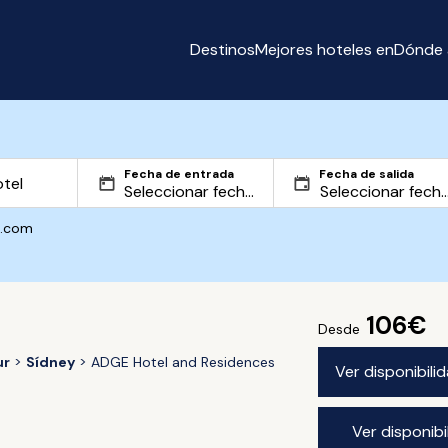
Destinos
Mejores hoteles en
Dónde 
Fecha de entrada
Fecha de salida
g.com
106€
Desde
ur
Sídney
ADGE Hotel and Residences
Ver disponibil
Ver disponib