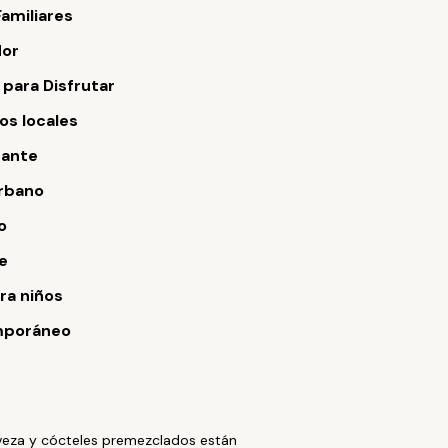
Familiares
dor
 para Disfrutar
s locales
rante
Urbano
o
e
ara niños
poráneo
rveza y cócteles premezclados están