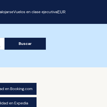
alojarse
Vuelos en clase ejecutiva
EUR
Select currency
Buscar
idad en Booking.com
ilidad en Expedia