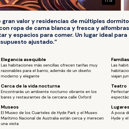
1 / 13
gran valor y residencias de múltiples dormito
an con ropa de cama blanca y fresca y alfomb
ar y espacios para comer. Un lugar ideal par
esupuesto ajustado.”
Elegancia asequible
Familia
Las habitaciones más sencillas ofrecen tarifas muy
Las habit
razonables para el barrio, además de un diseño
habitacio
moderno y elegante
viajan ju
Cerca de la vida nocturna
Teatro
Encontrarás un ambiente nocturno vibrante en los
Perfecta
bares y restaurantes de la cercana calle Oxford
espectác
Museos
Lugares
El Museo de los Cuarteles de Hyde Park y el Museo
A poca di
Marítimo Nacional de Australia están cerca y merecen
Hyde y el
una visita