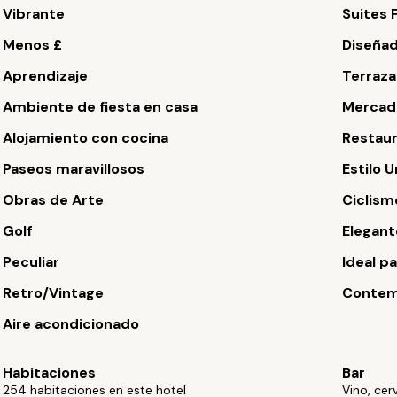
Vibrante
Suites 
Menos £
Diseña
Aprendizaje
Terraza
Ambiente de fiesta en casa
Mercado
Alojamiento con cocina
Restau
Paseos maravillosos
Estilo 
Obras de Arte
Ciclism
Golf
Elegant
Peculiar
Ideal p
Retro/Vintage
Contem
Aire acondicionado
Habitaciones
Bar
254 habitaciones en este hotel
Vino, ce