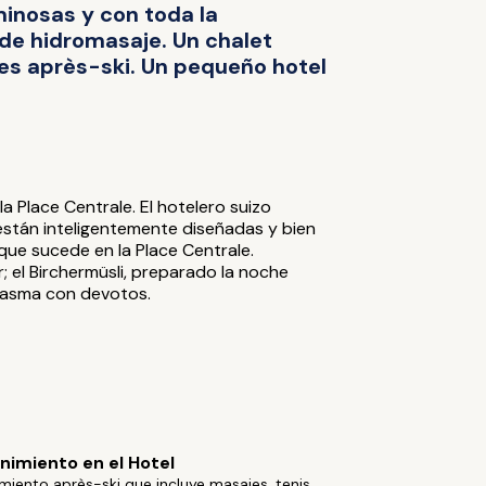
minosas y con toda la
de hidromasaje. Un chalet
res après-ski. Un pequeño hotel
 Place Centrale. El hotelero suizo
 están inteligentemente diseñadas y bien
que sucede en la Place Centrale.
el Birchermüsli, preparado la noche
usiasma con devotos.
nimiento en el Hotel
miento après-ski que incluye masajes, tenis