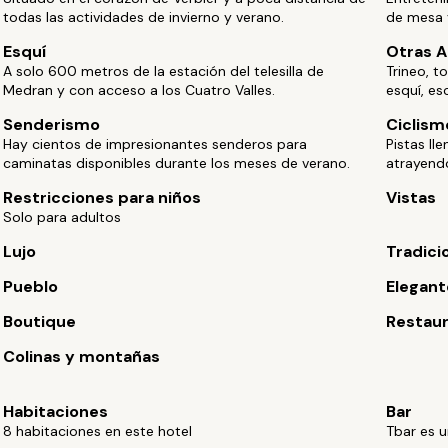
todas las actividades de invierno y verano.
de mesa y
Esquí
Otras A
A solo 600 metros de la estación del telesilla de
Trineo, t
Medran y con acceso a los Cuatro Valles.
esquí, es
Senderismo
Ciclis
Hay cientos de impresionantes senderos para
Pistas ll
caminatas disponibles durante los meses de verano.
atrayendo
Restricciones para niños
Vistas
Solo para adultos
Lujo
Tradici
Pueblo
Elegant
Boutique
Restau
Colinas y montañas
Habitaciones
Bar
8 habitaciones en este hotel
Tbar es u