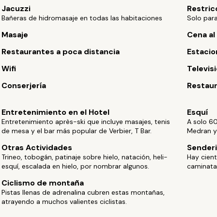
Jacuzzi
Restric
Bañeras de hidromasaje en todas las habitaciones
Solo par
Masaje
Cena al 
Restaurantes a poca distancia
Estaci
Wifi
Televisi
Conserjería
Restau
Entretenimiento en el Hotel
Esquí
Entretenimiento après-ski que incluye masajes, tenis
A solo 60
de mesa y el bar más popular de Verbier, T Bar.
Medran y 
Otras Actividades
Sender
Trineo, tobogán, patinaje sobre hielo, natación, heli-
Hay cien
esquí, escalada en hielo, por nombrar algunos.
caminata
Ciclismo de montaña
Pistas llenas de adrenalina cubren estas montañas,
atrayendo a muchos valientes ciclistas.