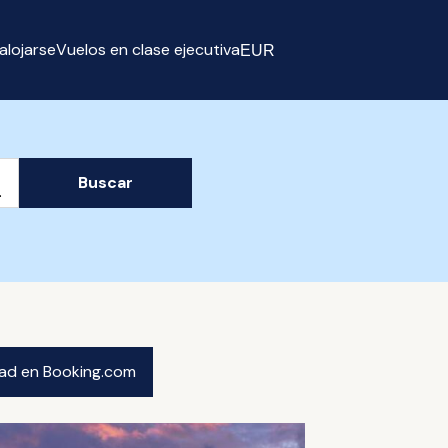
alojarse
Vuelos en clase ejecutiva
EUR
Select currency
Buscar
idad en Booking.com