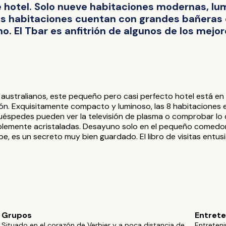
 hotel. Solo nueve habitaciones modernas, lu
las habitaciones cuentan con grandes bañeras 
 El Tbar es anfitrión de algunos de los mejo
ustralianos, este pequeño pero casi perfecto hotel está en la
ción. Exquisitamente compacto y luminoso, las 8 habitaciones
uéspedes pueden ver la televisión de plasma o comprobar lo 
lemente acristaladas. Desayuno solo en el pequeño comedor; 
ppe, es un secreto muy bien guardado. El libro de visitas ent
Grupos
Entrete
Situado en el corazón de Verbier y a poca distancia de
Entreteni